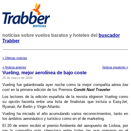
noticias sobre vuelos baratos y hoteles del
buscador
Trabber
» Últimas noticias
« Noticia anterior
Noticia siguiente »
Vueling, mejor aerolí­nea de bajo coste
25 de marzo de 2009
Vueling fue galardonada ayer noche como la mejor compañí­a aérea
low
cost
en la primera edición de los Premios
Condé Nast Traveler
.
Los lectores de la edición española de la revista eligieron Vueling como
su opción favorita entre una lista de finalistas que incluí­a a EasyJet,
Ryanair, Air Berlin y Virgin Atlantic.
Vueling ha iniciado el año acumulando varios reconocimientos, tanto en
los ámbitos aeronáutico y turí­stico como en el de marketing.
El 20 de enero recibió el premio Ambiente del aeropuerto de Lisboa, por
ser la compañí­a más silenciosa entre todas las que operaron en el