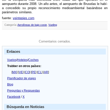
aeropuerto durante 2008. Un año antes, el aeropuerto de Bruselas le habí­
a concedido su propio reconocimiento medioambiental basándose en
parámetros similares.
fuente:
veintepies.com
Categoría:
Aerolíneas de bajo coste
,
Vueling
Comentarios cerrados.
Enlaces
Vuelos
/
Hoteles
/
Coches
Trabber en otros países:
[
MX
] [
VE
] [
CO
] [
PE
] [
CL
] [
AR
]
Planificador de viajes
Blog
Preguntas y Respuestas
Facebook
/
X
Búsqueda en Noticias