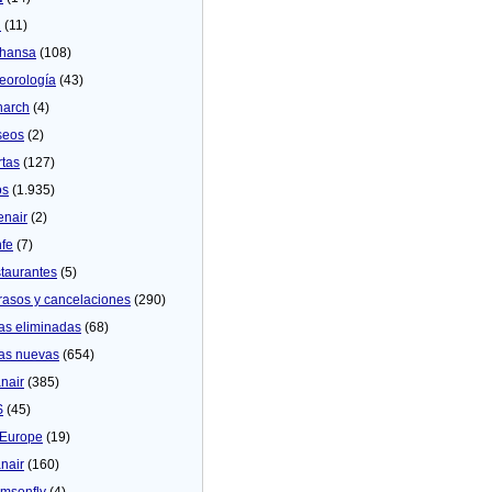
U
(11)
thansa
(108)
eorologí­a
(43)
arch
(4)
seos
(2)
rtas
(127)
os
(1.935)
enair
(2)
fe
(7)
taurantes
(5)
rasos y cancelaciones
(290)
as eliminadas
(68)
as nuevas
(654)
nair
(385)
S
(45)
Europe
(19)
nair
(160)
msonfly
(4)