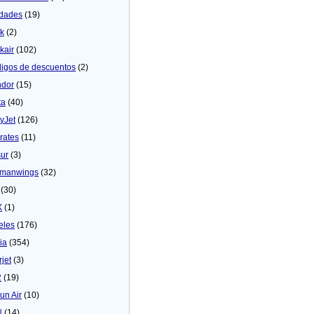
dades
(19)
ck
(2)
kair
(102)
igos de descuentos
(2)
dor
(15)
ta
(40)
yJet
(126)
rates
(11)
sur
(3)
manwings
(32)
(30)
X
(1)
eles
(176)
ia
(354)
rjet
(3)
2
(19)
un Air
(10)
N
(14)