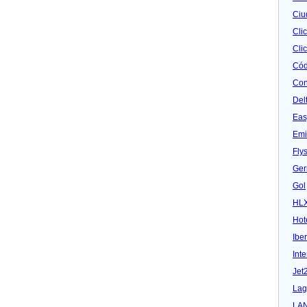
Ciu
Cli
Clic
Cód
Con
Del
Eas
Emi
Fly
Ger
Gol
HL
Hot
Iber
Inte
Jet
Lag
LA