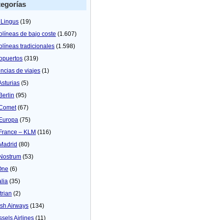
egorías
 Lingus
(19)
olíneas de bajo coste
(1.607)
olíneas tradicionales
(1.598)
opuertos
(319)
ncias de viajes
(1)
Asturias
(5)
Berlin
(95)
 Comet
(67)
 Europa
(75)
 France – KLM
(116)
 Madrid
(80)
 Nostrum
(53)
One
(6)
alia
(35)
trian
(2)
tish Airways
(134)
ssels Airlines
(11)