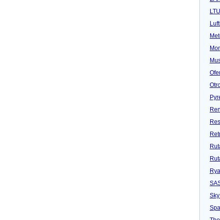
LT
Luf
Met
Mon
Mu
Ofe
Otr
Pyr
Ren
Res
Ret
Rut
Rut
Rya
SA
Sky
Spa
Tho