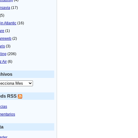
nsavia
(17)
(5)
in Atlantic
(16)
are
(1)
areweb
(2)
aris
(3)
ling
(206)
z Air
(6)
chivos
eds RSS
icias
entarios
ta
eder