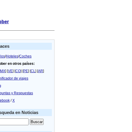
bber
laces
los
/
Hoteles
/
Coches
bber en otros países:
MX
] [
VE
] [
CO
] [
PE
] [
CL
] [
AR
]
nificador de viajes
g
guntas y Respuestas
ebook
/
X
queda en Noticias