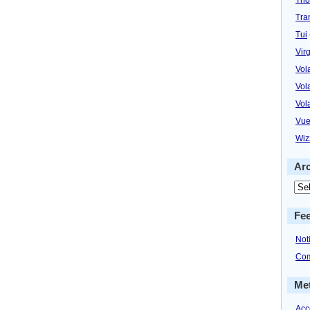
Tra
Tui
Virg
Vol
Vol
Vol
Vue
Wiz
Ar
Fe
Not
Com
Me
Acc