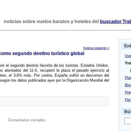
noticias sobre vuelos baratos y hoteles del
buscador Tra
En
Noticia siguiente »
mo segundo destino turí­stico global
Vue
Tra
r el segundo destino favorito de los turistas. Estados Unidos,
os atentados del 11-S, recuperó la plaza el pasado ejercicio al
[
tantes, el 3,6% más. Por contra, España sufrió un descenso del
Pla
 según los datos publicados ayer por la Organización Mundial del
Blo
Pre
Fac
Bús
Comentarios cerrados.