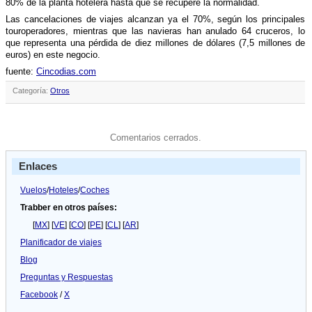
80% de la planta hotelera hasta que se recupere la normalidad.
Las cancelaciones de viajes alcanzan ya el 70%, según los principales
touroperadores, mientras que las navieras han anulado 64 cruceros, lo
que representa una pérdida de diez millones de dólares (7,5 millones de
euros) en este negocio.
fuente:
Cincodias.com
Categoría:
Otros
Comentarios cerrados.
Enlaces
Vuelos
/
Hoteles
/
Coches
Trabber en otros países:
[
MX
] [
VE
] [
CO
] [
PE
] [
CL
] [
AR
]
Planificador de viajes
Blog
Preguntas y Respuestas
Facebook
/
X