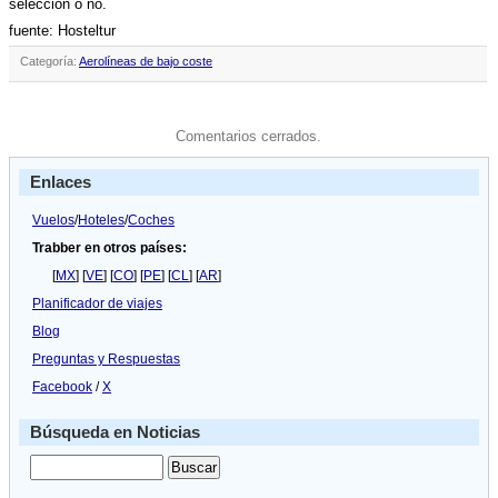
selección o no.
fuente: Hosteltur
Categoría:
Aerolíneas de bajo coste
Comentarios cerrados.
Enlaces
Vuelos
/
Hoteles
/
Coches
Trabber en otros países:
[
MX
] [
VE
] [
CO
] [
PE
] [
CL
] [
AR
]
Planificador de viajes
Blog
Preguntas y Respuestas
Facebook
/
X
Búsqueda en Noticias