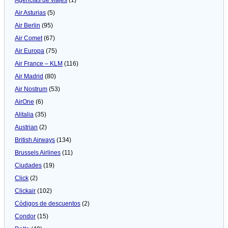
Air Asturias
(5)
Air Berlin
(95)
Air Comet
(67)
Air Europa
(75)
Air France – KLM
(116)
Air Madrid
(80)
Air Nostrum
(53)
AirOne
(6)
Alitalia
(35)
Austrian
(2)
British Airways
(134)
Brussels Airlines
(11)
Ciudades
(19)
Click
(2)
Clickair
(102)
Códigos de descuentos
(2)
Condor
(15)