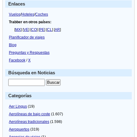
Enlaces
Vuelos
/
Hoteles
/
Coches
Trabber en otros países:
[
MX
] [
VE
] [
CO
] [
PE
] [
CL
] [
AR
]
Planificador de viajes
Blog
Preguntas y Respuestas
Facebook
/
X
Búsqueda en Noticias
Categorías
Aer Lingus
(19)
Aerolíneas de bajo coste
(1.607)
Aerolíneas tradicionales
(1.598)
Aeropuertos
(319)
Agencias de viajes
(1)