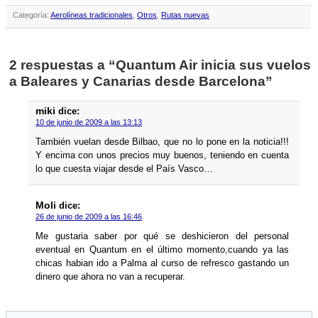
Categoría:
Aerolíneas tradicionales
,
Otros
,
Rutas nuevas
2 respuestas a “Quantum Air inicia sus vuelos
a Baleares y Canarias desde Barcelona”
miki
dice:
10 de junio de 2009 a las 13:13
También vuelan desde Bilbao, que no lo pone en la noticia!!!
Y encima con unos precios muy buenos, teniendo en cuenta
lo que cuesta viajar desde el Paí­s Vasco…
Moli
dice:
26 de junio de 2009 a las 16:46
Me gustaria saber por qué se deshicieron del personal
eventual en Quantum en el último momento,cuando ya las
chicas habian ido a Palma al curso de refresco gastando un
dinero que ahora no van a recuperar.