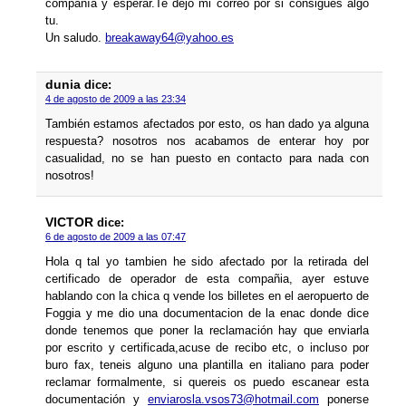
compañí­a y esperar.Te dejo mi correo por si consigues algo
tu.
Un saludo.
breakaway64@yahoo.es
dunia
dice:
4 de agosto de 2009 a las 23:34
También estamos afectados por esto, os han dado ya alguna
respuesta? nosotros nos acabamos de enterar hoy por
casualidad, no se han puesto en contacto para nada con
nosotros!
VICTOR
dice:
6 de agosto de 2009 a las 07:47
Hola q tal yo tambien he sido afectado por la retirada del
certificado de operador de esta compañia, ayer estuve
hablando con la chica q vende los billetes en el aeropuerto de
Foggia y me dio una documentacion de la enac donde dice
donde tenemos que poner la reclamación hay que enviarla
por escrito y certificada,acuse de recibo etc, o incluso por
buro fax, teneis alguno una plantilla en italiano para poder
reclamar formalmente, si quereis os puedo escanear esta
documentación y
enviarosla.vsos73@hotmail.com
ponerse