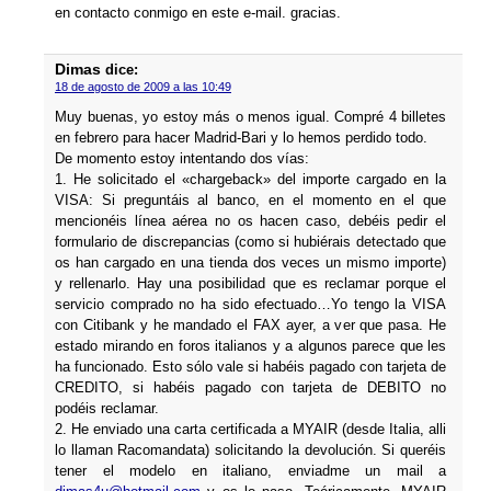
en contacto conmigo en este e-mail. gracias.
Dimas
dice:
18 de agosto de 2009 a las 10:49
Muy buenas, yo estoy más o menos igual. Compré 4 billetes
en febrero para hacer Madrid-Bari y lo hemos perdido todo.
De momento estoy intentando dos ví­as:
1. He solicitado el «chargeback» del importe cargado en la
VISA: Si preguntáis al banco, en el momento en el que
mencionéis lí­nea aérea no os hacen caso, debéis pedir el
formulario de discrepancias (como si hubiérais detectado que
os han cargado en una tienda dos veces un mismo importe)
y rellenarlo. Hay una posibilidad que es reclamar porque el
servicio comprado no ha sido efectuado…Yo tengo la VISA
con Citibank y he mandado el FAX ayer, a ver que pasa. He
estado mirando en foros italianos y a algunos parece que les
ha funcionado. Esto sólo vale si habéis pagado con tarjeta de
CREDITO, si habéis pagado con tarjeta de DEBITO no
podéis reclamar.
2. He enviado una carta certificada a MYAIR (desde Italia, alli
lo llaman Racomandata) solicitando la devolución. Si queréis
tener el modelo en italiano, enviadme un mail a