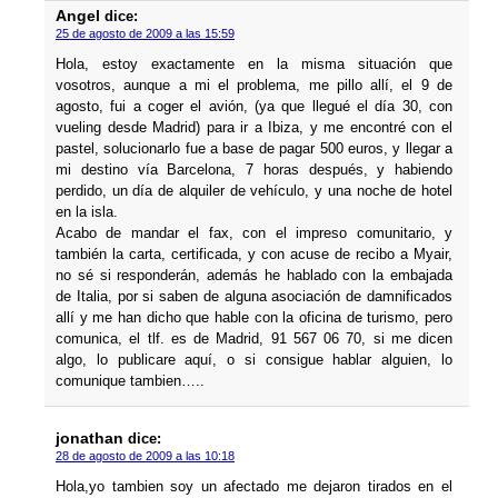
Angel
dice:
25 de agosto de 2009 a las 15:59
Hola, estoy exactamente en la misma situación que
vosotros, aunque a mi el problema, me pillo allí­, el 9 de
agosto, fui a coger el avión, (ya que llegué el dí­a 30, con
vueling desde Madrid) para ir a Ibiza, y me encontré con el
pastel, solucionarlo fue a base de pagar 500 euros, y llegar a
mi destino ví­a Barcelona, 7 horas después, y habiendo
perdido, un dí­a de alquiler de vehí­culo, y una noche de hotel
en la isla.
Acabo de mandar el fax, con el impreso comunitario, y
también la carta, certificada, y con acuse de recibo a Myair,
no sé si responderán, además he hablado con la embajada
de Italia, por si saben de alguna asociación de damnificados
allí­ y me han dicho que hable con la oficina de turismo, pero
comunica, el tlf. es de Madrid, 91 567 06 70, si me dicen
algo, lo publicare aquí­, o si consigue hablar alguien, lo
comunique tambien…..
jonathan
dice:
28 de agosto de 2009 a las 10:18
Hola,yo tambien soy un afectado me dejaron tirados en el