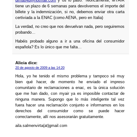
dimas4u@hotmail.com
y os lo paso. Teóricamente, MYAIR
tiene un plazo de 6 semanas para devolvernos el importe del
billete y la indemnización, si no, debemos enviar otra carta
certiviada a la ENAC (como AENA, pero en Italia)
La verdad, no creo que nos devuelvan nada, pero seguiremos
probando…
Habéis probado alguno a ir a una oficina del consumidor
española? Es lo único que me falta…
Alicia
dice:
20 de agosto de 2009 a las 14:20
Hola, yo he tenido el mismo problema y tampoco sé muy
bien qué hacer, de momento he enviado el impreso
comunitario de reclamaciones a enac, es la única solución
que me han dado, con myair ya es imposible contactar de
ninguna manera. Supongo que lo más inteligente tal vez
fuera hacer una reclamación conjunto e informarnos en los
derechos del consumidor como se puede hacer
correctamente, allí­ nos asesorarián gratuitamente.
aila.salmenvirta(at)gmail.com