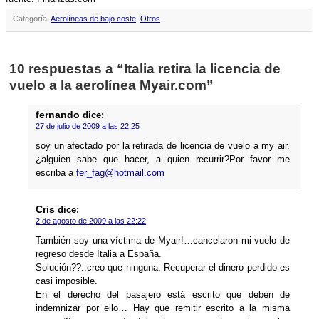
Categoría:
Aerolíneas de bajo coste
,
Otros
10 respuestas a “Italia retira la licencia de
vuelo a la aerolí­nea Myair.com”
fernando
dice:
27 de julio de 2009 a las 22:25
soy un afectado por la retirada de licencia de vuelo a my air.
¿alguien sabe que hacer, a quien recurrir?Por favor me
escriba a
fer_fag@hotmail.com
Cris
dice:
2 de agosto de 2009 a las 22:22
También soy una ví­ctima de Myair!…cancelaron mi vuelo de
regreso desde Italia a España.
Solución??..creo que ninguna. Recuperar el dinero perdido es
casi imposible.
En el derecho del pasajero está escrito que deben de
indemnizar por ello… Hay que remitir escrito a la misma