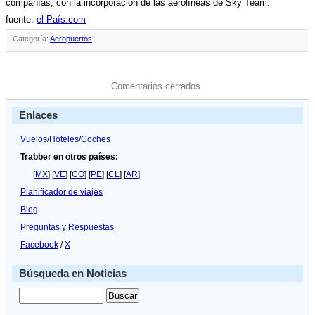
compañí­as, con la incorporación de las aerolí­neas de Sky Team.
fuente:
el Paí­s.com
Categoría:
Aeropuertos
Comentarios cerrados.
Enlaces
Vuelos
/
Hoteles
/
Coches
Trabber en otros países:
[
MX
] [
VE
] [
CO
] [
PE
] [
CL
] [
AR
]
Planificador de viajes
Blog
Preguntas y Respuestas
Facebook
/
X
Búsqueda en Noticias