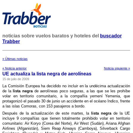
noticias sobre vuelos baratos y hoteles del
buscador
Trabber
» Últimas noticias
« Noticia anterior
Noticia siguiente »
UE actualiza la lista negra de aerolí­neas
15 de julio de 2009
La Comisión Europea ha decidido no incluir en la undécima actualización
de la
lista negra
de aerolí­neas poco seguras, a las que se les prohí­be
volar en territorio comunitario, a la compañí­a yemení­ Yemenia, que
protagonizó el pasado 30 de junio un accidente en el océano Indico, frente
a las islas Comoras, con 153 pasajeros a bordo.
Después de la actualización de este martes, la
lista negra
de la UE
incluye 9 compañí­as que tienen totalmente prohibido volar en territorio
comunitario: Air Koryo (Corea del Norte), Air West (Sudán), Ariana Afghan
Airlines (Afganistán), Siem Reap Airways (Camboya), Silverback Cargo