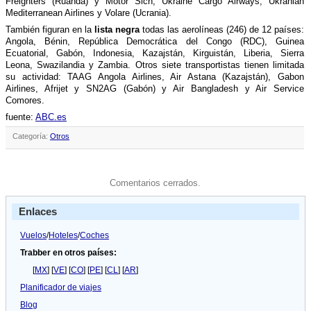
Freighters (Ruanda) y Motor Sich, Ukraine Cargo Airways, Ukranian
Mediterranean Airlines y Volare (Ucrania).
También figuran en la
lista negra
todas las aerolí­neas (246) de 12 paí­ses:
Angola, Bénin, República Democrática del Congo (RDC), Guinea
Ecuatorial, Gabón, Indonesia, Kazajstán, Kirguistán, Liberia, Sierra
Leona, Swazilandia y Zambia. Otros siete transportistas tienen limitada
su actividad: TAAG Angola Airlines, Air Astana (Kazajstán), Gabon
Airlines, Afrijet y SN2AG (Gabón) y Air Bangladesh y Air Service
Comores.
fuente:
ABC.es
Categoría:
Otros
Comentarios cerrados.
Enlaces
Vuelos
/
Hoteles
/
Coches
Trabber en otros países:
[
MX
] [
VE
] [
CO
] [
PE
] [
CL
] [
AR
]
Planificador de viajes
Blog