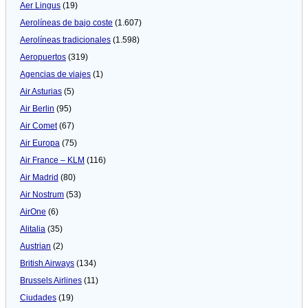
Aer Lingus
(19)
Aerolíneas de bajo coste
(1.607)
Aerolíneas tradicionales
(1.598)
Aeropuertos
(319)
Agencias de viajes
(1)
Air Asturias
(5)
Air Berlin
(95)
Air Comet
(67)
Air Europa
(75)
Air France – KLM
(116)
Air Madrid
(80)
Air Nostrum
(53)
AirOne
(6)
Alitalia
(35)
Austrian
(2)
British Airways
(134)
Brussels Airlines
(11)
Ciudades
(19)