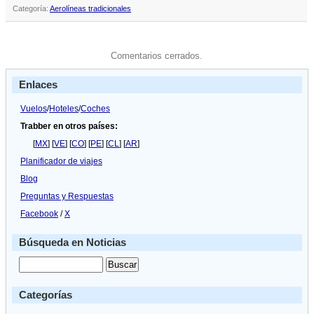
Categoría:
Aerolíneas tradicionales
Comentarios cerrados.
Enlaces
Vuelos
/
Hoteles
/
Coches
Trabber en otros países:
[
MX
] [
VE
] [
CO
] [
PE
] [
CL
] [
AR
]
Planificador de viajes
Blog
Preguntas y Respuestas
Facebook
/
X
Búsqueda en Noticias
Categorías