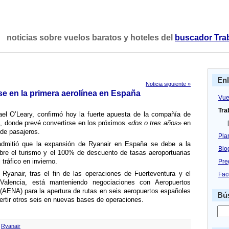
noticias sobre vuelos baratos y hoteles del
buscador Tra
En
Noticia siguiente »
se en la primera aerolí­nea en España
Vue
Tra
ael O’Leary, confirmó hoy la fuerte apuesta de la compañí­a de
, donde prevé convertirse en los próximos «
dos o tres años
» en
[
 de pasajeros.
Pla
a admitió que la expansión de Ryanair en España se debe a la
Blo
bre el turismo y el 100% de descuento de tasas aeroportuarias
 tráfico en invierno.
Pre
 Ryanair, tras el fin de las operaciones de Fuerteventura y el
Fac
alencia, está manteniendo negociaciones con Aeropuertos
AENA) para la apertura de rutas en seis aeropuertos españoles
Bús
ertir otros seis en nuevas bases de operaciones.
,
Ryanair