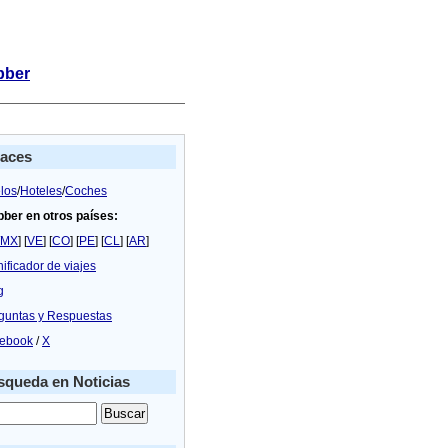
bber
laces
los
/
Hoteles
/
Coches
bber en otros países:
MX
] [
VE
] [
CO
] [
PE
] [
CL
] [
AR
]
nificador de viajes
g
guntas y Respuestas
ebook
/
X
queda en Noticias