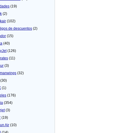
dades
(19)
ck
(2)
kair
(102)
igos de descuentos
(2)
dor
(15)
ta
(40)
yJet
(126)
rates
(11)
sur
(3)
manwings
(32)
(30)
X
(1)
eles
(176)
ia
(354)
rjet
(3)
2
(19)
un Air
(10)
N
(14)