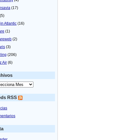
nsavia
(17)
(5)
in Atlantic
(16)
are
(1)
areweb
(2)
aris
(3)
ling
(206)
z Air
(6)
chivos
eds RSS
icias
entarios
ta
eder