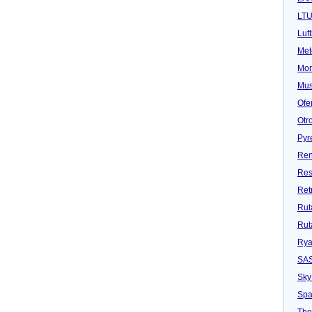
LT
Luf
Met
Mon
Mu
Ofe
Otr
Pyr
Ren
Res
Ret
Rut
Rut
Rya
SA
Sky
Spa
Tho