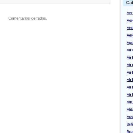
Cat
Aer
Comentarios cerrados.
Aer
Aer
Aer
Age
Air 
Air 
Air
Air
Air
Air
Air
Air
Alit
Aus
Bri
Bru