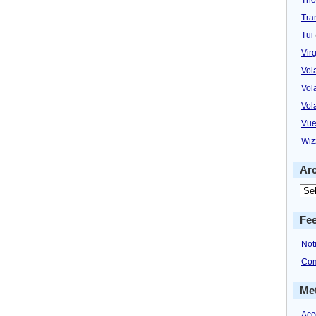
Tra
Tui
Virg
Vol
Vol
Vol
Vue
Wiz
Ar
Fe
Not
Com
Me
Acc