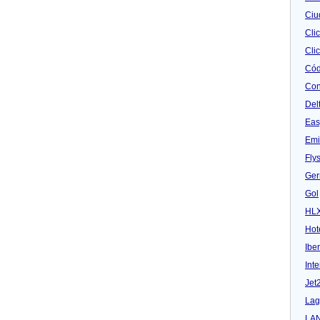
Ciu
Cli
Clic
Cód
Con
Del
Eas
Emi
Fly
Ger
Gol
HL
Hot
Iber
Inte
Jet
Lag
LA