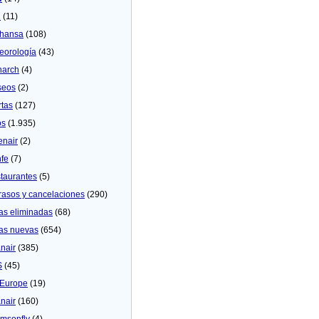
U
(11)
thansa
(108)
eorologí­a
(43)
arch
(4)
seos
(2)
rtas
(127)
os
(1.935)
enair
(2)
fe
(7)
taurantes
(5)
rasos y cancelaciones
(290)
as eliminadas
(68)
as nuevas
(654)
nair
(385)
S
(45)
Europe
(19)
nair
(160)
msonfly
(4)