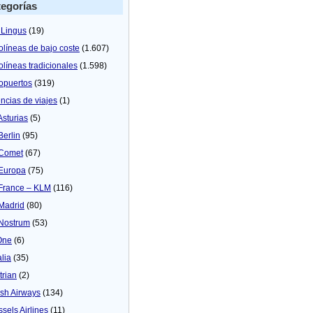
egorías
 Lingus
(19)
olíneas de bajo coste
(1.607)
olíneas tradicionales
(1.598)
opuertos
(319)
ncias de viajes
(1)
Asturias
(5)
Berlin
(95)
 Comet
(67)
 Europa
(75)
 France – KLM
(116)
 Madrid
(80)
 Nostrum
(53)
One
(6)
alia
(35)
trian
(2)
tish Airways
(134)
ssels Airlines
(11)