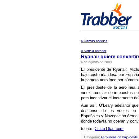
» Últimas noticias
« Noticia anterior
Ryanair quiere convertir
6 de agosto de 2009
El presidente de Ryanair, Mich
bajo coste irlandesa por España
la primera aerolí­nea por número
El presidente de la aerolí­ne
«inexistencia» de impuestos so
para incentivar el incremento del
Aun así­, O’Leary adelantó que
descenso de los vuelos en V
Españoles y Navegación Aérea (
donde todaví­a no operan y conv
fuente:
Cinco Dí­as.com
Categoría:
Aerolíneas de bajo coste