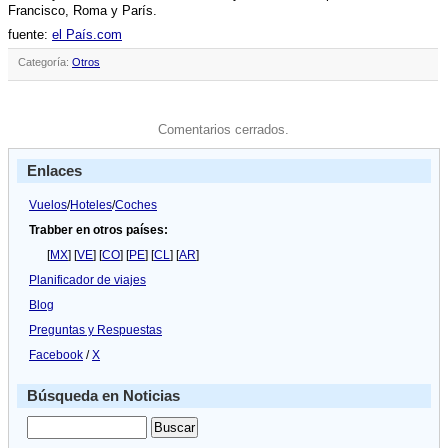
Francisco, Roma y Parí­s.
fuente:
el Paí­s.com
Categoría:
Otros
Comentarios cerrados.
Enlaces
Vuelos
/
Hoteles
/
Coches
Trabber en otros países:
[
MX
] [
VE
] [
CO
] [
PE
] [
CL
] [
AR
]
Planificador de viajes
Blog
Preguntas y Respuestas
Facebook
/
X
Búsqueda en Noticias