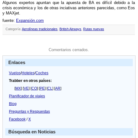
Algunos expertos apuntan que la apuesta de BA es difí­cil debido a la
crisis económica y los de otras inciativas anteriores parecidas, como Eos
y MAXjet.
fuente:
Expansión.com
Categoría:
Aerolíneas tradicionales
,
British Airways
,
Rutas nuevas
Comentarios cerrados.
Enlaces
Vuelos
/
Hoteles
/
Coches
Trabber en otros países:
[
MX
] [
VE
] [
CO
] [
PE
] [
CL
] [
AR
]
Planificador de viajes
Blog
Preguntas y Respuestas
Facebook
/
X
Búsqueda en Noticias