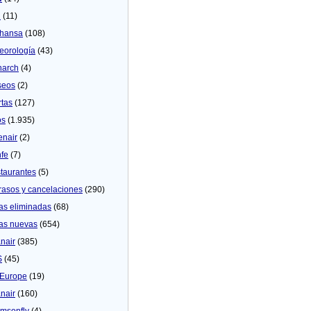
U
(11)
thansa
(108)
eorologí­a
(43)
arch
(4)
seos
(2)
rtas
(127)
os
(1.935)
enair
(2)
fe
(7)
taurantes
(5)
rasos y cancelaciones
(290)
as eliminadas
(68)
as nuevas
(654)
nair
(385)
S
(45)
Europe
(19)
nair
(160)
msonfly
(4)