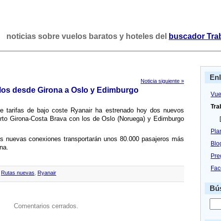
noticias sobre vuelos baratos y hoteles del
buscador Tra
En
Noticia siguiente »
los desde Girona a Oslo y Edimburgo
Vue
Tra
de tarifas de bajo coste Ryanair ha estrenado hoy dos nuevos
rto Girona-Costa Brava con los de Oslo (Noruega) y Edimburgo
[
Pla
os nuevas conexiones transportarán unos 80.000 pasajeros más
Blo
na.
Pre
Fac
,
Rutas nuevas
,
Ryanair
Bús
Comentarios cerrados.