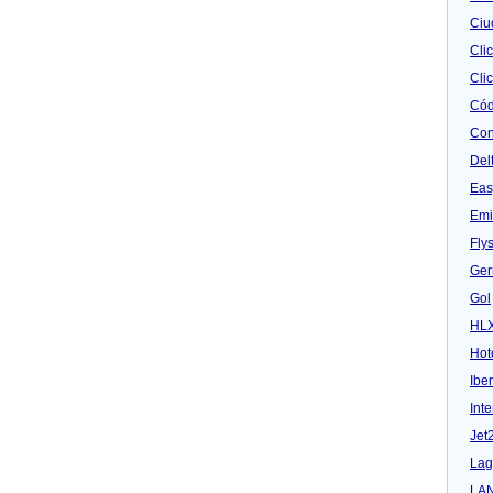
Ciu
Cli
Clic
Cód
Con
Del
Eas
Emi
Fly
Ger
Gol
HL
Hot
Iber
Inte
Jet
Lag
LA