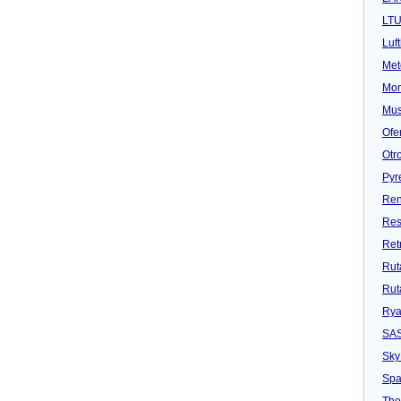
LT
Luf
Met
Mon
Mu
Ofe
Otr
Pyr
Ren
Res
Ret
Rut
Rut
Rya
SA
Sky
Spa
Tho