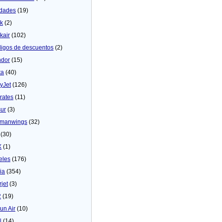
dades
(19)
ck
(2)
kair
(102)
igos de descuentos
(2)
dor
(15)
ta
(40)
yJet
(126)
rates
(11)
sur
(3)
manwings
(32)
(30)
X
(1)
eles
(176)
ia
(354)
rjet
(3)
2
(19)
un Air
(10)
N
(14)