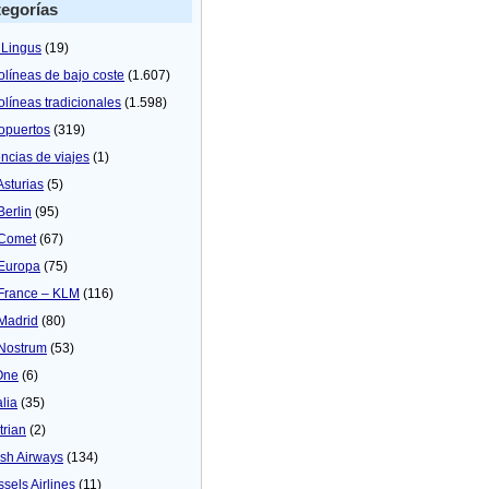
egorías
 Lingus
(19)
olíneas de bajo coste
(1.607)
olíneas tradicionales
(1.598)
opuertos
(319)
ncias de viajes
(1)
Asturias
(5)
Berlin
(95)
 Comet
(67)
 Europa
(75)
 France – KLM
(116)
 Madrid
(80)
 Nostrum
(53)
One
(6)
alia
(35)
trian
(2)
tish Airways
(134)
ssels Airlines
(11)