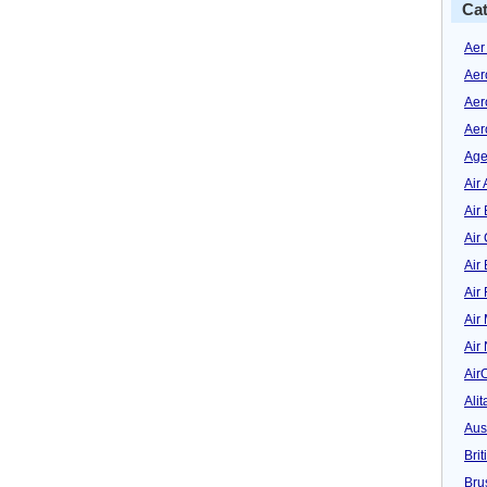
Cat
Aer
Aer
Aer
Aer
Age
Air 
Air 
Air
Air
Air
Air
Air
Air
Alit
Aus
Bri
Bru