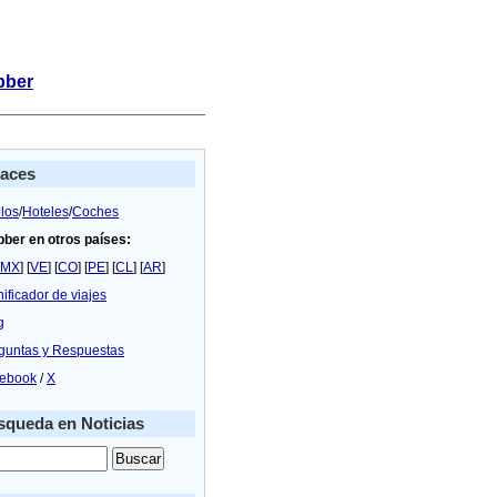
bber
laces
los
/
Hoteles
/
Coches
bber en otros países:
MX
] [
VE
] [
CO
] [
PE
] [
CL
] [
AR
]
nificador de viajes
g
guntas y Respuestas
ebook
/
X
queda en Noticias