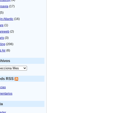
nsavia
(17)
(5)
in Atlantic
(16)
are
(1)
areweb
(2)
aris
(3)
ling
(206)
z Air
(6)
chivos
eds RSS
icias
entarios
ta
eder