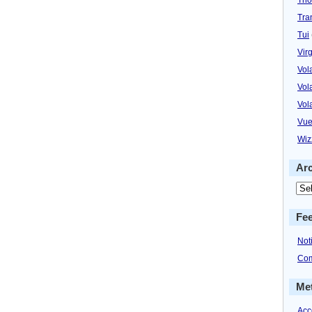
Tra
Tui
Virg
Vol
Vol
Vol
Vue
Wiz
Ar
Fe
Not
Com
Me
Acc