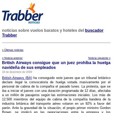
noticias sobre vuelos baratos y hoteles del
buscador
Trabber
» Últimas noticias
« Noticia anterior
Noticia siguiente »
British Airways consigue que un juez prohí­ba la huelga
navideña de sus empleados
18 de diciembre de 2009
British Airways (BA)
ha conseguido este jueves que un tribunal británico
declare ilegal la convocatoria de huelga votada masivamente por el
personal de cabina de la compañí­a el pasado lunes. La protesta, que se
iba a iniciar el jueves con una duración programada de 12 dí­as, afectaba
a un millón de pasajeros según las estimaciones iniciales. Los más de
12.500 miembros del equipo de cabina de la compañí­a bandera de la
industria británica del transporte aéreo votaron en un 92% a favor del
parón. Ante la gravedad de la situación, el propio primer ministro Gordon
Brown, se implicó en las negociaciones entre la empresa y los