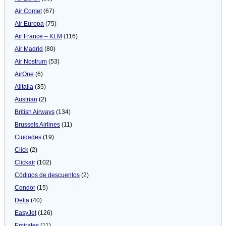
Air Comet
(67)
Air Europa
(75)
Air France – KLM
(116)
Air Madrid
(80)
Air Nostrum
(53)
AirOne
(6)
Alitalia
(35)
Austrian
(2)
British Airways
(134)
Brussels Airlines
(11)
Ciudades
(19)
Click
(2)
Clickair
(102)
Códigos de descuentos
(2)
Condor
(15)
Delta
(40)
EasyJet
(126)
Emirates
(11)