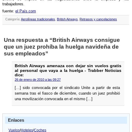
trabajadores.
fuente:
el Paí­s.com
Categoría:
Aerolíneas tradicionales
,
British Airways
,
Retrasos y cancelaciones
Una respuesta a “British Airways consigue
que un juez prohí­ba la huelga navideña de
sus empleados”
British Airways amenaza con dejar sin vuelos gratis
al personal que vaya a la huelga - Trabber Noticias
dice:
26 de enero de 2010 a las 09:27
[…] sido convocada por el sindicato Unite a partir de esta
semana tras el fiasco de diciembre, cuando un juez prohibió
una movilización convocada en el mismo […]
Enlaces
Vuelos
/
Hoteles
/
Coches