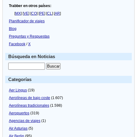
Trabber en otros países:
[
MX
] [
VE
] [
CO
] [
PE
] [
CL
] [
AR
]
Planificador de viajes
Blog
Preguntas y Respuestas
Facebook
/
X
Búsqueda en Noticias
Categorías
Aer Lingus
(19)
Aerolíneas de bajo coste
(1.607)
Aerolíneas tradicionales
(1.598)
Aeropuertos
(319)
Agencias de viajes
(1)
Air Asturias
(5)
Air Berlin
(95)