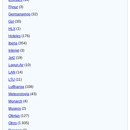
Flysur
(3)
Germanwings
(32)
Gol
(30)
HLX
(1)
Hoteles
(176)
Iberia
(354)
Interjet
(3)
Jet2
(19)
Lagun Air
(10)
LAN
(14)
LTU
(11)
Lufthansa
(108)
Meteorologí­a
(43)
Monarch
(4)
Museos
(2)
Ofertas
(127)
Otros
(1.935)