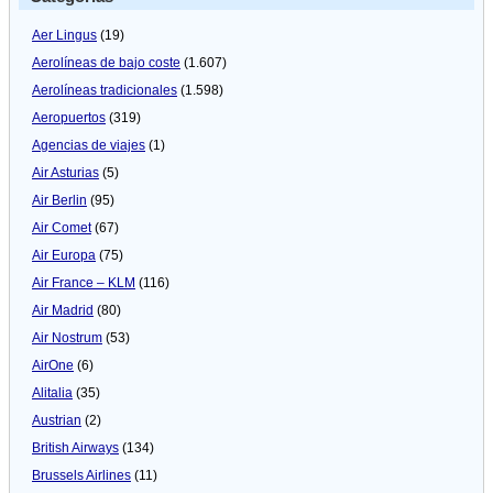
Aer Lingus
(19)
Aerolíneas de bajo coste
(1.607)
Aerolíneas tradicionales
(1.598)
Aeropuertos
(319)
Agencias de viajes
(1)
Air Asturias
(5)
Air Berlin
(95)
Air Comet
(67)
Air Europa
(75)
Air France – KLM
(116)
Air Madrid
(80)
Air Nostrum
(53)
AirOne
(6)
Alitalia
(35)
Austrian
(2)
British Airways
(134)
Brussels Airlines
(11)