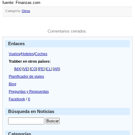
fuente: Finanzas.com
Categoría:
Otros
Comentarios cerrados.
Enlaces
Vuelos
/
Hoteles
/
Coches
Trabber en otros países:
[
MX
] [
VE
] [
CO
] [
PE
] [
CL
] [
AR
]
Planificador de viajes
Blog
Preguntas y Respuestas
Facebook
/
X
Búsqueda en Noticias
Categorías