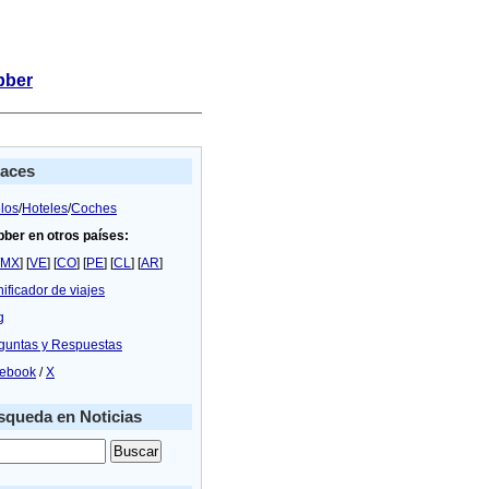
bber
laces
los
/
Hoteles
/
Coches
bber en otros países:
MX
] [
VE
] [
CO
] [
PE
] [
CL
] [
AR
]
nificador de viajes
g
guntas y Respuestas
ebook
/
X
queda en Noticias