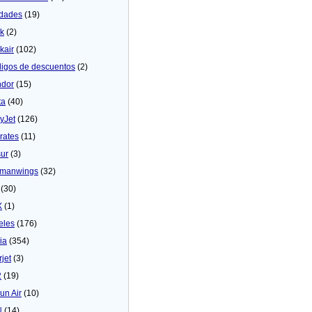
dades
(19)
ck
(2)
kair
(102)
igos de descuentos
(2)
dor
(15)
ta
(40)
yJet
(126)
rates
(11)
sur
(3)
manwings
(32)
(30)
X
(1)
eles
(176)
ia
(354)
rjet
(3)
2
(19)
un Air
(10)
N
(14)