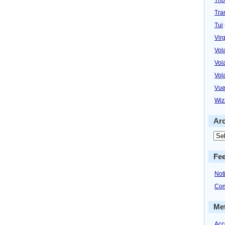
Tra
Tui
Virg
Vol
Vol
Vol
Vue
Wiz
Ar
Fe
Not
Com
Me
Acc