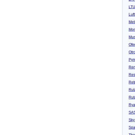
LT
Luf
Met
Mon
Mu
Ofe
Otr
Pyr
Ren
Res
Ret
Rut
Rut
Rya
SA
Sky
Spa
Tho