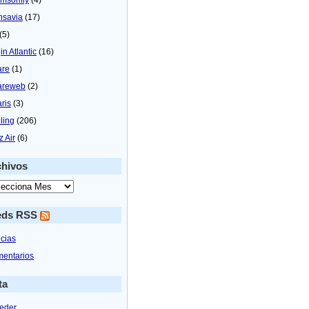
nsavia
(17)
(5)
in Atlantic
(16)
are
(1)
areweb
(2)
aris
(3)
ling
(206)
z Air
(6)
chivos
eds RSS
icias
entarios
ta
eder