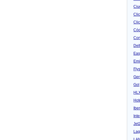
Ciu
Cli
Clic
Cód
Con
Del
Eas
Emi
Fly
Ger
Gol
HL
Hot
Iber
Inte
Jet
Lag
LA