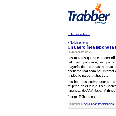
» Últimas noticias
« Noticia anterior
Una aerolí­nea japonesa
25 de febrero de 2010
Las mujeres que vuelen con
All
del mes que viene, ya que la 
mayorí­a de sus rutas internac
encuesta realizada por Internet 
la idea le parecí­a atractiva.
Los hombres podrán usar estos
mujeres en el vuelo. La surcorea
japonesa de ANA Japan Airlines t
fuente: Público.es
Categoría:
Aerolíneas tradicionales