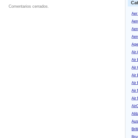
Cat
Comentarios cerrados.
Aer
Aer
Aer
Aer
Age
Air 
Air 
Air
Air
Air
Air
Air
Air
Alit
Aus
Bri
Bru