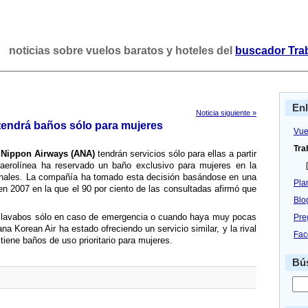
noticias sobre vuelos baratos y hoteles del
buscador Tra
En
Noticia siguiente »
 tendrá baños sólo para mujeres
Vue
Tra
 Nippon Airways (ANA)
tendrán servicios sólo para ellas a partir
aerolí­nea ha reservado un baño exclusivo para mujeres en la
[
ionales. La compañí­a ha tomado esta decisión basándose en una
Pla
en 2007 en la que el 90 por ciento de las consultadas afirmó que
Blo
 lavabos sólo en caso de emergencia o cuando haya muy pocas
Pre
na Korean Air ha estado ofreciendo un servicio similar, y la rival
Fac
iene baños de uso prioritario para mujeres.
Bús