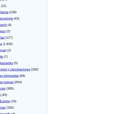
U
(11)
thansa
(108)
eorologí­a
(43)
arch
(4)
seos
(2)
rtas
(127)
os
(1.935)
enair
(2)
fe
(7)
taurantes
(5)
rasos y cancelaciones
(290)
as eliminadas
(68)
as nuevas
(654)
nair
(385)
S
(45)
Europe
(19)
nair
(160)
msonfly
(4)