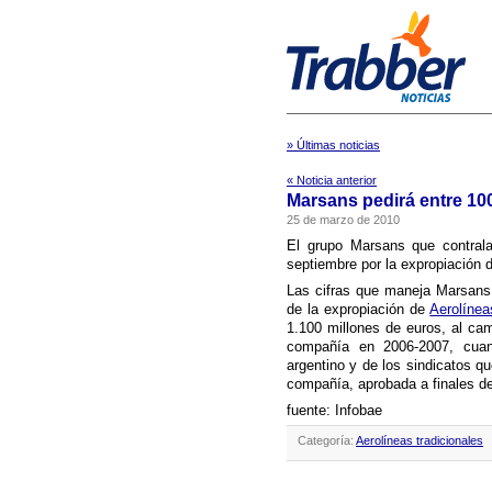
» Últimas noticias
« Noticia anterior
Marsans pedirá entre 100
25 de marzo de 2010
El grupo Marsans que contral
septiembre por la expropiación d
Las cifras que maneja Marsans 
de la expropiación de
Aerolí­nea
1.100 millones de euros, al cam
compañí­a en 2006-2007, cua
argentino y de los sindicatos qu
compañí­a, aprobada a finales d
fuente: Infobae
Categoría:
Aerolíneas tradicionales