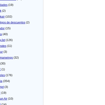
dades
(19)
ck
(2)
kair
(102)
igos de descuentos
(2)
dor
(15)
ta
(40)
yJet
(126)
rates
(11)
sur
(3)
manwings
(32)
(30)
X
(1)
eles
(176)
ia
(354)
rjet
(3)
2
(19)
un Air
(10)
N
(14)