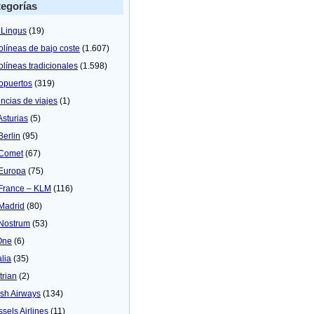
egorías
 Lingus
(19)
olíneas de bajo coste
(1.607)
olíneas tradicionales
(1.598)
opuertos
(319)
ncias de viajes
(1)
Asturias
(5)
Berlin
(95)
 Comet
(67)
 Europa
(75)
 France – KLM
(116)
 Madrid
(80)
 Nostrum
(53)
One
(6)
alia
(35)
trian
(2)
tish Airways
(134)
ssels Airlines
(11)