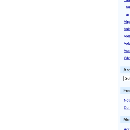
Tra
Tui
Virg
Vol
Vol
Vol
Vue
Wiz
Ar
Fe
Not
Com
Me
Acc