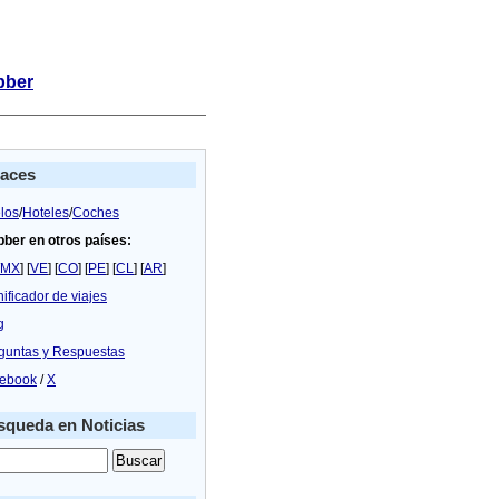
bber
laces
los
/
Hoteles
/
Coches
bber en otros países:
MX
] [
VE
] [
CO
] [
PE
] [
CL
] [
AR
]
nificador de viajes
g
guntas y Respuestas
ebook
/
X
queda en Noticias