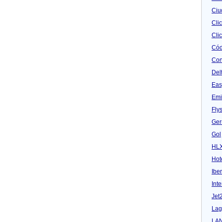
Ciu
Cli
Clic
Cód
Con
Del
Eas
Emi
Fly
Ger
Gol
HL
Hot
Iber
Inte
Jet
Lag
LA