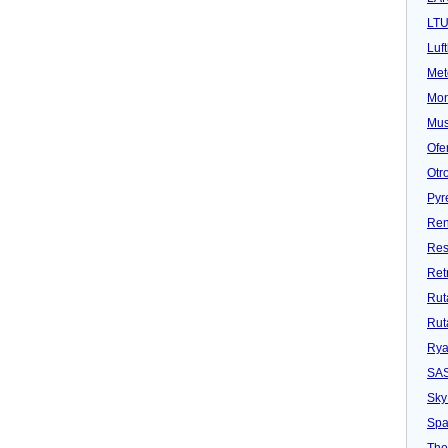
LT
Luf
Met
Mon
Mu
Ofe
Otr
Pyr
Ren
Res
Ret
Rut
Rut
Rya
SA
Sky
Spa
Tho