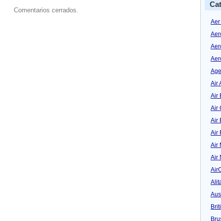
Cat
Comentarios cerrados.
Aer
Aer
Aer
Aer
Age
Air 
Air 
Air
Air
Air
Air
Air
Air
Alit
Aus
Bri
Bru