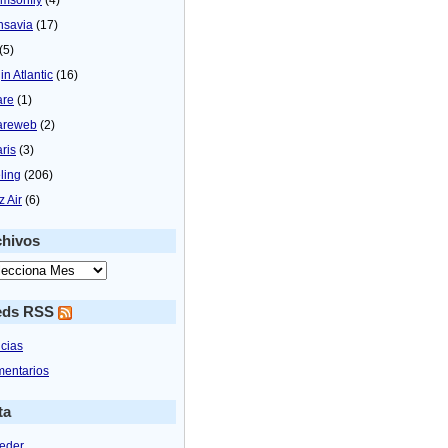
nsavia
(17)
(5)
in Atlantic
(16)
are
(1)
areweb
(2)
aris
(3)
ling
(206)
z Air
(6)
chivos
eds RSS
icias
entarios
ta
eder