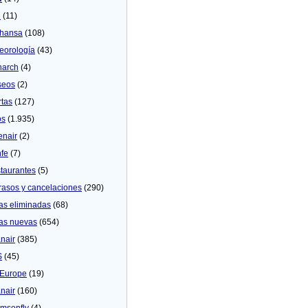
U
(11)
thansa
(108)
eorologí­a
(43)
arch
(4)
seos
(2)
rtas
(127)
os
(1.935)
enair
(2)
fe
(7)
taurantes
(5)
rasos y cancelaciones
(290)
as eliminadas
(68)
as nuevas
(654)
nair
(385)
S
(45)
Europe
(19)
nair
(160)
msonfly
(4)