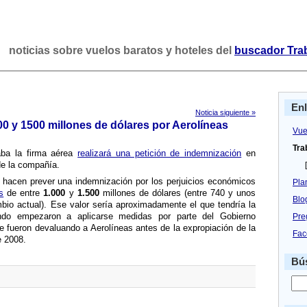
noticias sobre vuelos baratos y hoteles del
buscador Tra
En
Noticia siguiente »
0 y 1500 millones de dólares por Aerolí­neas
Vue
Tra
aba la firma aérea
realizará una petición de indemnización
en
e la compañí­a.
[
hacen prever una indemnización por los perjuicios económicos
Pla
s
de entre
1.000
y
1.500
millones de dólares (entre 740 y unos
Blo
bio actual). Ese valor serí­a aproximadamente el que tendrí­a la
ndo empezaron a aplicarse medidas por parte del Gobierno
Pre
e fueron devaluando a Aerolí­neas antes de la expropiación de la
Fac
e 2008.
Bús