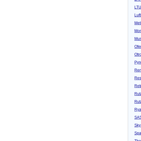
LT
Luf
Met
Mon
Mu
Ofe
Otr
Pyr
Ren
Res
Ret
Rut
Rut
Rya
SA
Sky
Spa
Tho