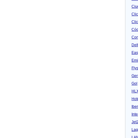
Ciu
Cli
Clic
Cód
Con
Del
Eas
Emi
Fly
Ger
Gol
HL
Hot
Iber
Inte
Jet
Lag
LA