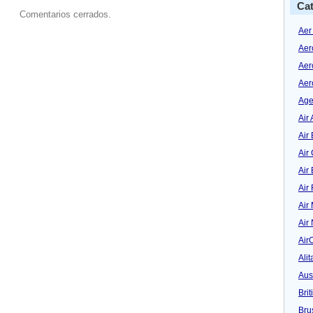
Cat
Comentarios cerrados.
Aer
Aer
Aer
Aer
Age
Air 
Air 
Air
Air
Air
Air
Air
Air
Alit
Aus
Bri
Bru