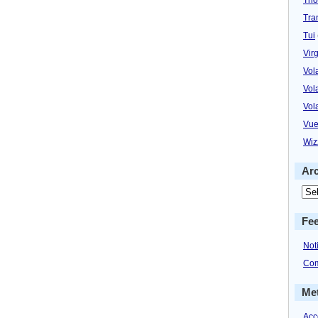
Tra
Tui
Virg
Vol
Vol
Vol
Vue
Wiz
Ar
Fe
Not
Com
Me
Acc