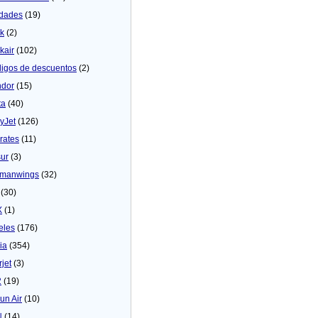
dades
(19)
ck
(2)
kair
(102)
igos de descuentos
(2)
dor
(15)
ta
(40)
yJet
(126)
rates
(11)
sur
(3)
manwings
(32)
(30)
X
(1)
eles
(176)
ia
(354)
rjet
(3)
2
(19)
un Air
(10)
N
(14)