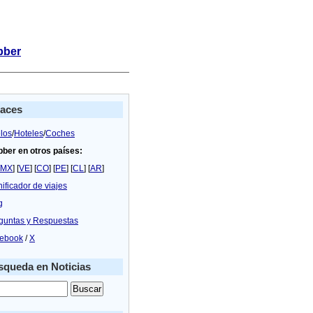
bber
laces
los
/
Hoteles
/
Coches
bber en otros países:
MX
] [
VE
] [
CO
] [
PE
] [
CL
] [
AR
]
nificador de viajes
g
guntas y Respuestas
ebook
/
X
queda en Noticias