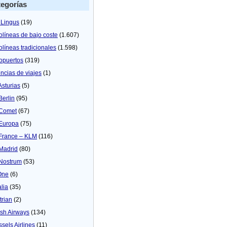
egorías
 Lingus
(19)
olíneas de bajo coste
(1.607)
olíneas tradicionales
(1.598)
opuertos
(319)
ncias de viajes
(1)
Asturias
(5)
Berlin
(95)
 Comet
(67)
 Europa
(75)
 France – KLM
(116)
 Madrid
(80)
 Nostrum
(53)
One
(6)
alia
(35)
trian
(2)
tish Airways
(134)
ssels Airlines
(11)