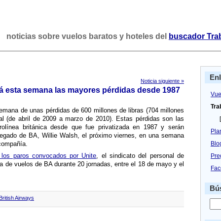
noticias sobre vuelos baratos y hoteles del
buscador Tra
En
Noticia siguiente »
rá esta semana las mayores pérdidas desde 1987
Vue
Tra
semana de unas pérdidas de 600 millones de libras (704 millones
cal (de abril de 2009 a marzo de 2010). Estas pérdidas son las
[
rolí­nea británica desde que fue privatizada en 1987 y serán
Pla
legado de BA, Willie Walsh, el próximo viernes, en una semana
compañí­a.
Blo
los paros convocados por Unite
, el sindicato del personal de
Pre
ma de vuelos de BA durante 20 jornadas, entre el 18 de mayo y el
Fac
Bús
British Airways