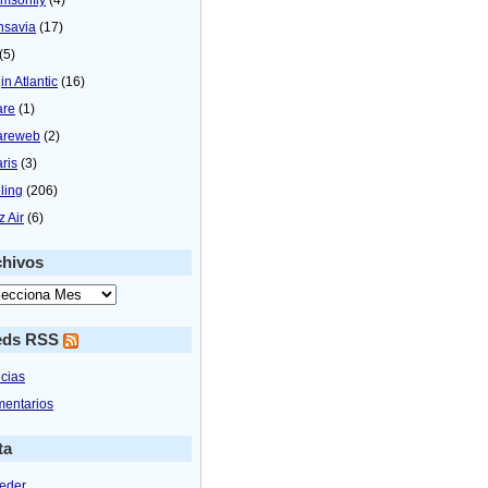
nsavia
(17)
(5)
in Atlantic
(16)
are
(1)
areweb
(2)
aris
(3)
ling
(206)
z Air
(6)
chivos
eds RSS
icias
entarios
ta
eder