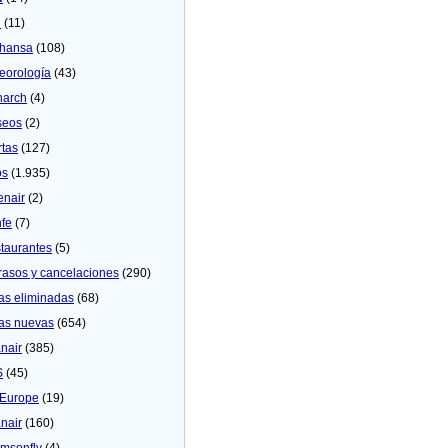
U
(11)
thansa
(108)
eorologí­a
(43)
arch
(4)
seos
(2)
rtas
(127)
os
(1.935)
enair
(2)
fe
(7)
taurantes
(5)
rasos y cancelaciones
(290)
as eliminadas
(68)
as nuevas
(654)
nair
(385)
S
(45)
Europe
(19)
nair
(160)
msonfly
(4)