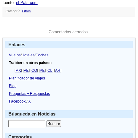
fuente:
el Paí­s.com
Categoría:
Otros
Comentarios cerrados.
Enlaces
Vuelos
/
Hoteles
/
Coches
Trabber en otros países:
[
MX
] [
VE
] [
CO
] [
PE
] [
CL
] [
AR
]
Planificador de viajes
Blog
Preguntas y Respuestas
Facebook
/
X
Búsqueda en Noticias
Categorías