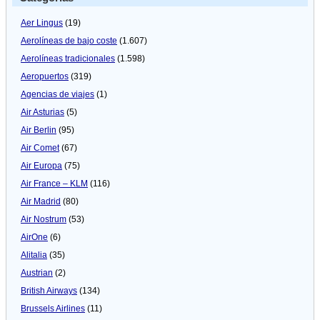
Aer Lingus
(19)
Aerolíneas de bajo coste
(1.607)
Aerolíneas tradicionales
(1.598)
Aeropuertos
(319)
Agencias de viajes
(1)
Air Asturias
(5)
Air Berlin
(95)
Air Comet
(67)
Air Europa
(75)
Air France – KLM
(116)
Air Madrid
(80)
Air Nostrum
(53)
AirOne
(6)
Alitalia
(35)
Austrian
(2)
British Airways
(134)
Brussels Airlines
(11)