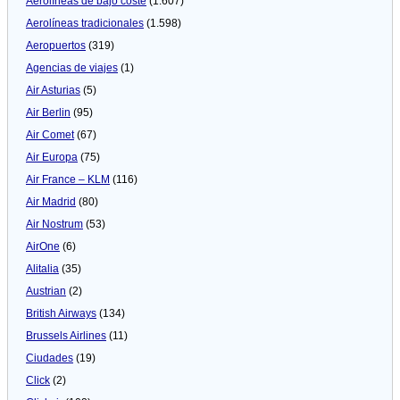
Aerolíneas de bajo coste
(1.607)
Aerolíneas tradicionales
(1.598)
Aeropuertos
(319)
Agencias de viajes
(1)
Air Asturias
(5)
Air Berlin
(95)
Air Comet
(67)
Air Europa
(75)
Air France – KLM
(116)
Air Madrid
(80)
Air Nostrum
(53)
AirOne
(6)
Alitalia
(35)
Austrian
(2)
British Airways
(134)
Brussels Airlines
(11)
Ciudades
(19)
Click
(2)