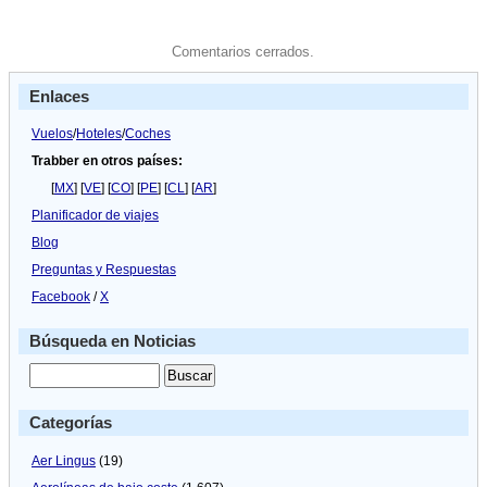
Comentarios cerrados.
Enlaces
Vuelos
/
Hoteles
/
Coches
Trabber en otros países:
[
MX
] [
VE
] [
CO
] [
PE
] [
CL
] [
AR
]
Planificador de viajes
Blog
Preguntas y Respuestas
Facebook
/
X
Búsqueda en Noticias
Categorías
Aer Lingus
(19)