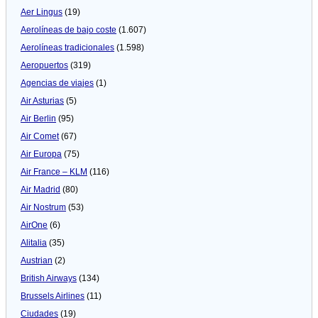
Aer Lingus
(19)
Aerolíneas de bajo coste
(1.607)
Aerolíneas tradicionales
(1.598)
Aeropuertos
(319)
Agencias de viajes
(1)
Air Asturias
(5)
Air Berlin
(95)
Air Comet
(67)
Air Europa
(75)
Air France – KLM
(116)
Air Madrid
(80)
Air Nostrum
(53)
AirOne
(6)
Alitalia
(35)
Austrian
(2)
British Airways
(134)
Brussels Airlines
(11)
Ciudades
(19)