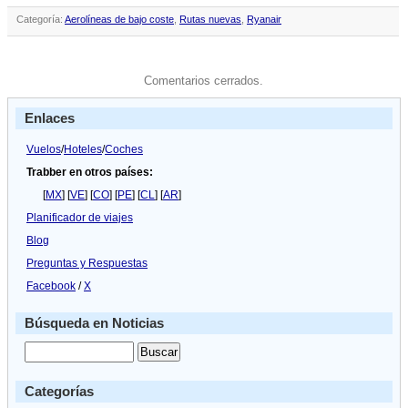
Categoría:
Aerolíneas de bajo coste
,
Rutas nuevas
,
Ryanair
Comentarios cerrados.
Enlaces
Vuelos
/
Hoteles
/
Coches
Trabber en otros países:
[
MX
] [
VE
] [
CO
] [
PE
] [
CL
] [
AR
]
Planificador de viajes
Blog
Preguntas y Respuestas
Facebook
/
X
Búsqueda en Noticias
Categorías