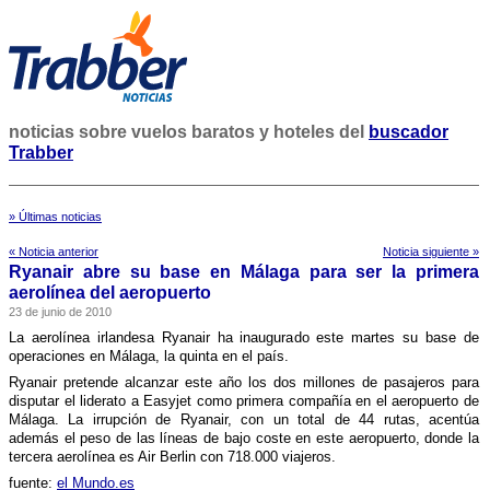
noticias sobre vuelos baratos y hoteles del
buscador
Trabber
» Últimas noticias
« Noticia anterior
Noticia siguiente »
Ryanair abre su base en Málaga para ser la primera
aerolí­nea del aeropuerto
23 de junio de 2010
La aerolí­nea irlandesa Ryanair ha inaugurado este martes su base de
operaciones en Málaga, la quinta en el paí­s.
Ryanair pretende alcanzar este año los dos millones de pasajeros para
disputar el liderato a Easyjet como primera compañí­a en el aeropuerto de
Málaga. La irrupción de Ryanair, con un total de 44 rutas, acentúa
además el peso de las lí­neas de bajo coste en este aeropuerto, donde la
tercera aerolí­nea es Air Berlin con 718.000 viajeros.
fuente:
el Mundo.es