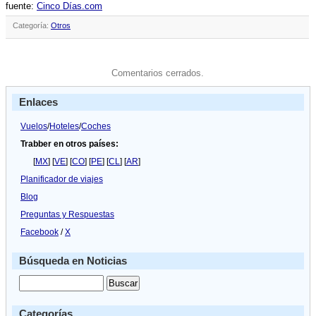
fuente:
Cinco Dí­as.com
Categoría:
Otros
Comentarios cerrados.
Enlaces
Vuelos
/
Hoteles
/
Coches
Trabber en otros países:
[
MX
] [
VE
] [
CO
] [
PE
] [
CL
] [
AR
]
Planificador de viajes
Blog
Preguntas y Respuestas
Facebook
/
X
Búsqueda en Noticias
Categorías