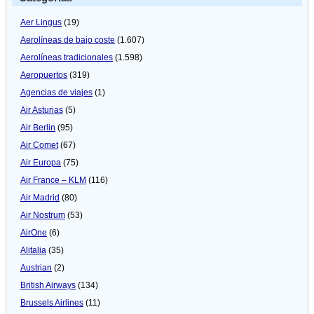
Aer Lingus
(19)
Aerolíneas de bajo coste
(1.607)
Aerolíneas tradicionales
(1.598)
Aeropuertos
(319)
Agencias de viajes
(1)
Air Asturias
(5)
Air Berlin
(95)
Air Comet
(67)
Air Europa
(75)
Air France – KLM
(116)
Air Madrid
(80)
Air Nostrum
(53)
AirOne
(6)
Alitalia
(35)
Austrian
(2)
British Airways
(134)
Brussels Airlines
(11)