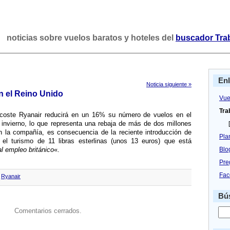
noticias sobre vuelos baratos y hoteles del
buscador Tra
En
Noticia siguiente »
n el Reino Unido
Vue
Tra
o coste Ryanair reducirá en un 16% su número de vuelos en el
 invierno, lo que representa una rebaja de más de dos millones
[
 la compañí­a, es consecuencia de la reciente introducción de
Pla
el turismo de 11 libras esterlinas (unos 13 euros) que está
 al empleo británico
«.
Blo
Pre
Fac
,
Ryanair
Bús
Comentarios cerrados.