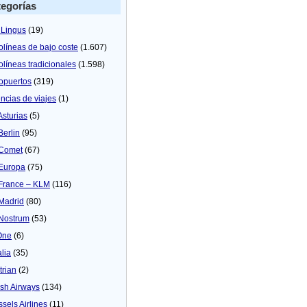
egorías
 Lingus
(19)
olíneas de bajo coste
(1.607)
olíneas tradicionales
(1.598)
opuertos
(319)
ncias de viajes
(1)
Asturias
(5)
Berlin
(95)
 Comet
(67)
 Europa
(75)
 France – KLM
(116)
 Madrid
(80)
 Nostrum
(53)
One
(6)
alia
(35)
trian
(2)
tish Airways
(134)
ssels Airlines
(11)