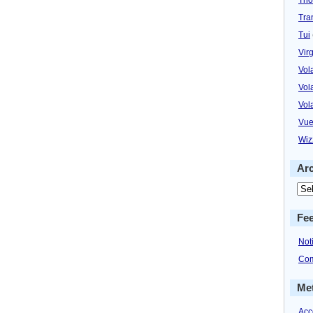
Tra
Tui
Virg
Vol
Vol
Vol
Vue
Wiz
Ar
Fe
Not
Com
Me
Acc