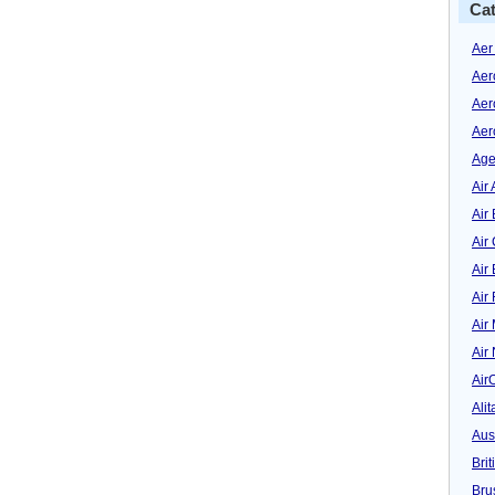
Cat
Aer
Aer
Aer
Aer
Age
Air 
Air 
Air
Air
Air
Air
Air
Air
Alit
Aus
Bri
Bru