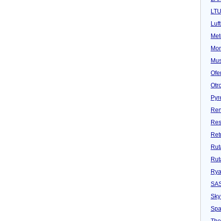
LT
Luf
Met
Mon
Mu
Ofe
Otr
Pyr
Ren
Res
Ret
Rut
Rut
Rya
SA
Sky
Spa
Tho