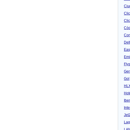
Ciu
Cli
Clic
Cód
Con
Del
Eas
Emi
Fly
Ger
Gol
HL
Hot
Iber
Inte
Jet
Lag
LA