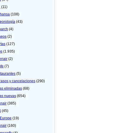
U
(11)
thansa
(108)
eorologí­a
(43)
arch
(4)
seos
(2)
rtas
(127)
os
(1.935)
enair
(2)
fe
(7)
taurantes
(5)
rasos y cancelaciones
(290)
as eliminadas
(68)
as nuevas
(654)
nair
(385)
S
(45)
Europe
(19)
nair
(160)
msonfly
(4)