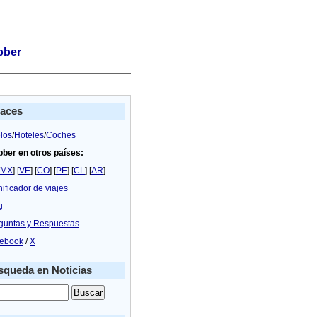
bber
laces
los
/
Hoteles
/
Coches
bber en otros países:
MX
] [
VE
] [
CO
] [
PE
] [
CL
] [
AR
]
nificador de viajes
g
guntas y Respuestas
ebook
/
X
queda en Noticias