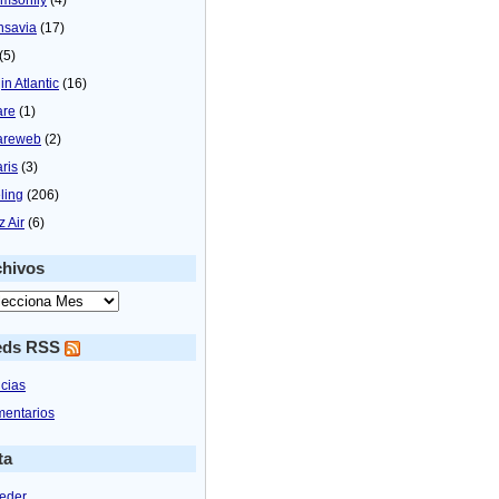
nsavia
(17)
(5)
in Atlantic
(16)
are
(1)
areweb
(2)
aris
(3)
ling
(206)
z Air
(6)
chivos
eds RSS
icias
entarios
ta
eder