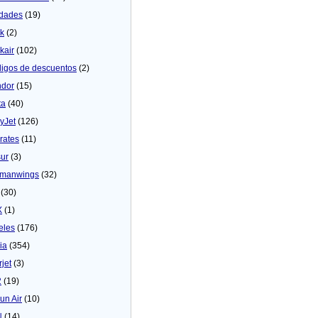
dades
(19)
ck
(2)
kair
(102)
igos de descuentos
(2)
dor
(15)
ta
(40)
yJet
(126)
rates
(11)
sur
(3)
manwings
(32)
(30)
X
(1)
eles
(176)
ia
(354)
rjet
(3)
2
(19)
un Air
(10)
N
(14)