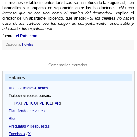
En muchos establecimientos turí­sticos se ha reforzado la seguridad, con
barandillas y mamparas de separación entre las habitaciones. «
No nos
interesa que se nos vea como el paraí­so del desmadre
«, explica el
director de un aparthotel ibicenco, que añade: «
Si los clientes no hacen
caso de los carteles que les exigen un comportamiento responsable y
adecuado, los expulsamos
«.
fuente:
el Paí­s.com
Categoría:
Hoteles
Comentarios cerrados.
Enlaces
Vuelos
/
Hoteles
/
Coches
Trabber en otros países:
[
MX
] [
VE
] [
CO
] [
PE
] [
CL
] [
AR
]
Planificador de viajes
Blog
Preguntas y Respuestas
Facebook
/
X