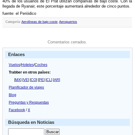
40% de los usuarios de El Prat utilizan compañí­as de bajo coste. Con la
llegada de Ryanair, este porcentaje aumentará alrededor de cinco puntos.
fuente: el Periódico
Categoría:
Aerolíneas de bajo coste
,
Aeropuertos
Comentarios cerrados.
Enlaces
Vuelos
/
Hoteles
/
Coches
Trabber en otros países:
[
MX
] [
VE
] [
CO
] [
PE
] [
CL
] [
AR
]
Planificador de viajes
Blog
Preguntas y Respuestas
Facebook
/
X
Búsqueda en Noticias