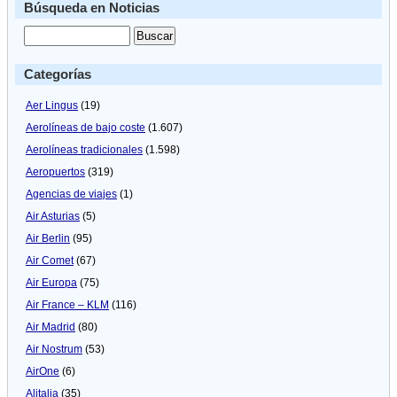
Búsqueda en Noticias
Categorías
Aer Lingus
(19)
Aerolíneas de bajo coste
(1.607)
Aerolíneas tradicionales
(1.598)
Aeropuertos
(319)
Agencias de viajes
(1)
Air Asturias
(5)
Air Berlin
(95)
Air Comet
(67)
Air Europa
(75)
Air France – KLM
(116)
Air Madrid
(80)
Air Nostrum
(53)
AirOne
(6)
Alitalia
(35)