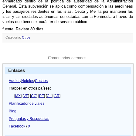
enmarcado dentro de la polí­tica de austeridad de la Administración
General. Esta subvención se aplica como compensación a las aerolí­neas
y los pasajeros residentes en las islas, Ceuta y Melilla por mantener las
islas y las ciudades autónomas conectadas con la Pení­nsula a través de
vuelos que tienen el carácter de servicio público.
fuente: Revista 80 dí­as
Categoría:
Otros
Comentarios cerrados.
Enlaces
Vuelos
/
Hoteles
/
Coches
Trabber en otros países:
[
MX
] [
VE
] [
CO
] [
PE
] [
CL
] [
AR
]
Planificador de viajes
Blog
Preguntas y Respuestas
Facebook
/
X