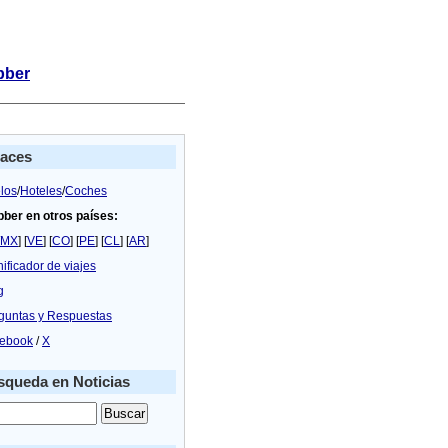
bber
laces
los
/
Hoteles
/
Coches
bber en otros países:
MX
] [
VE
] [
CO
] [
PE
] [
CL
] [
AR
]
nificador de viajes
g
guntas y Respuestas
ebook
/
X
queda en Noticias