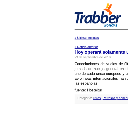
» Últimas noticias
« Noticia anterior
Hoy operará solamente u
29 de septiembre de 2010
Cancelaciones de vuelos de últ
jornada de huelga general en e
uno de cada cinco europeos y u
aerolí­neas internacionales han 
las españolas.
fuente: Hosteltur
Categoría:
Otros
,
Retrasos y cance