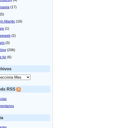
nsavia
(17)
(5)
in Atlantic
(16)
are
(1)
areweb
(2)
aris
(3)
ling
(206)
z Air
(6)
chivos
eds RSS
icias
entarios
ta
eder