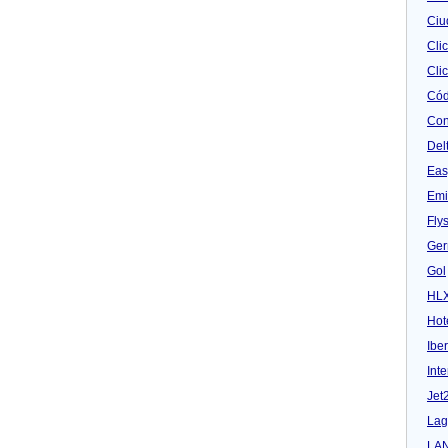
Ciu
Cli
Clic
Cód
Con
Del
Eas
Emi
Fly
Ger
Gol
HL
Hot
Iber
Inte
Jet
Lag
LA