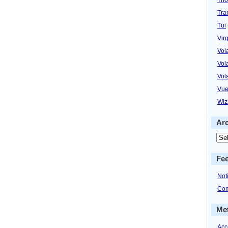
Tra
Tui
Virg
Vol
Vol
Vol
Vue
Wiz
Ar
Fe
Not
Com
Me
Acc