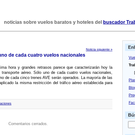
noticias sobre vuelos baratos y hoteles del
buscador Tra
En
Noticia siguiente »
no de cada cuatro vuelos nacionales
Vue
Tra
ima hora y grandes retrasos parece que caracterizarán hoy la
l transporte aéreo. Sólo uno de cada cuatro vuelos nacionales,
[
no de cada cinco trenes AVE serán operados. La mayorí­a de las
Pla
aplicado la misma restricción del tráfico aéreo establecida para
Blo
Pre
Fac
laciones
Bús
Comentarios cerrados.