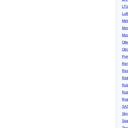
LT
Luf
Met
Mon
Mu
Ofe
Otr
Pyr
Ren
Res
Ret
Rut
Rut
Rya
SA
Sky
Spa
Tho