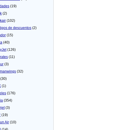
dades
(19)
ck
(2)
kair
(102)
igos de descuentos
(2)
dor
(15)
ta
(40)
yJet
(126)
rates
(11)
sur
(3)
manwings
(32)
(30)
X
(1)
eles
(176)
ia
(354)
rjet
(3)
2
(19)
un Air
(10)
N
(14)