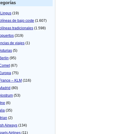
egorías
 Lingus
(19)
olíneas de bajo coste
(1.607)
olíneas tradicionales
(1.598)
opuertos
(319)
ncias de viajes
(1)
Asturias
(5)
Berlin
(95)
 Comet
(67)
 Europa
(75)
 France – KLM
(116)
 Madrid
(80)
 Nostrum
(53)
One
(6)
alia
(35)
trian
(2)
tish Airways
(134)
ssels Airlines
(11)