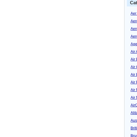
Cat
Aer
Aer
Aer
Aer
Age
Air 
Air 
Air
Air
Air
Air
Air
Air
Alit
Aus
Bri
Bru