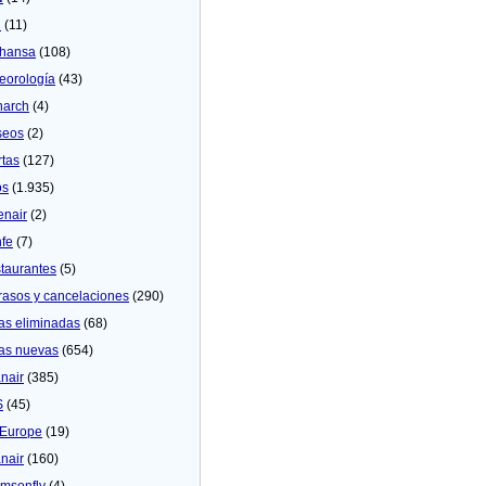
U
(11)
thansa
(108)
eorologí­a
(43)
arch
(4)
seos
(2)
rtas
(127)
os
(1.935)
enair
(2)
fe
(7)
taurantes
(5)
rasos y cancelaciones
(290)
as eliminadas
(68)
as nuevas
(654)
nair
(385)
S
(45)
Europe
(19)
nair
(160)
msonfly
(4)