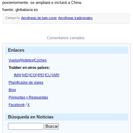
posteriormente, se ampliará e incluirá a China.
fuente: globalasia.es
Categoría:
Aerolíneas de bajo coste
,
Aerolíneas tradicionales
Comentarios cerrados.
Enlaces
Vuelos
/
Hoteles
/
Coches
Trabber en otros países:
[
MX
] [
VE
] [
CO
] [
PE
] [
CL
] [
AR
]
Planificador de viajes
Blog
Preguntas y Respuestas
Facebook
/
X
Búsqueda en Noticias