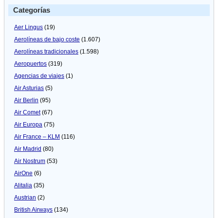
Categorías
Aer Lingus
(19)
Aerolíneas de bajo coste
(1.607)
Aerolíneas tradicionales
(1.598)
Aeropuertos
(319)
Agencias de viajes
(1)
Air Asturias
(5)
Air Berlin
(95)
Air Comet
(67)
Air Europa
(75)
Air France – KLM
(116)
Air Madrid
(80)
Air Nostrum
(53)
AirOne
(6)
Alitalia
(35)
Austrian
(2)
British Airways
(134)