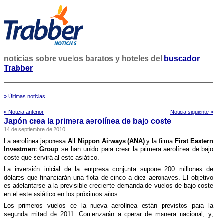
noticias sobre vuelos baratos y hoteles del
buscador
Trabber
» Últimas noticias
« Noticia anterior
Noticia siguiente »
Japón crea la primera aerolí­nea de bajo coste
14 de septiembre de 2010
La aerolí­nea japonesa
All Nippon Airways (ANA)
y la firma
First Eastern
Investment Group
se han unido para crear la primera aerolí­nea de bajo
coste que servirá al este asiático.
La inversión inicial de la empresa conjunta supone 200 millones de
dólares que financiarán una flota de cinco a diez aeronaves. El objetivo
es adelantarse a la previsible creciente demanda de vuelos de bajo coste
en el este asiático en los próximos años.
Los primeros vuelos de la nueva aerolí­nea están previstos para la
segunda mitad de 2011. Comenzarán a operar de manera nacional, y,