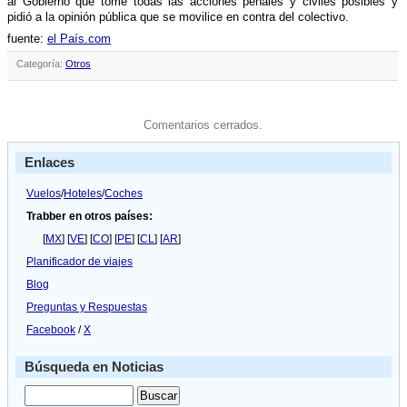
al Gobierno que tome todas las acciones penales y civiles posibles y
pidió a la opinión pública que se movilice en contra del colectivo.
fuente:
el Paí­s.com
Categoría:
Otros
Comentarios cerrados.
Enlaces
Vuelos
/
Hoteles
/
Coches
Trabber en otros países:
[
MX
] [
VE
] [
CO
] [
PE
] [
CL
] [
AR
]
Planificador de viajes
Blog
Preguntas y Respuestas
Facebook
/
X
Búsqueda en Noticias