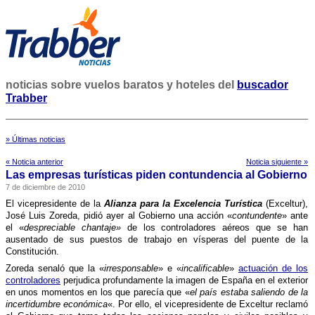
noticias sobre vuelos baratos y hoteles del
buscador
Trabber
» Últimas noticias
« Noticia anterior
Noticia siguiente »
Las empresas turí­sticas piden contundencia al Gobierno
7 de diciembre de 2010
El vicepresidente de la
Alianza para la Excelencia Turí­stica
(Exceltur),
José Luis Zoreda, pidió ayer al Gobierno una acción «
contundente
» ante
el «
despreciable chantaje»
de los controladores aéreos que se han
ausentado de sus puestos de trabajo en ví­speras del puente de la
Constitución.
Zoreda senaló que la «
irresponsable
» e «
incalificable
»
actuación de los
controladores
perjudica profundamente la imagen de España en el exterior
en unos momentos en los que parecí­a que «
el paí­s estaba saliendo de la
incertidumbre económica
«. Por ello, el vicepresidente de Exceltur reclamó