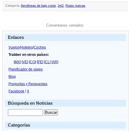
Categoría:
Aerolíneas de bajo coste
,
Jet2
,
Rutas nuevas
Comentarios cerrados.
Enlaces
Vuelos
/
Hoteles
/
Coches
Trabber en otros países:
[
MX
] [
VE
] [
CO
] [
PE
] [
CL
] [
AR
]
Planificador de viajes
Blog
Preguntas y Respuestas
Facebook
/
X
Búsqueda en Noticias
Categorías