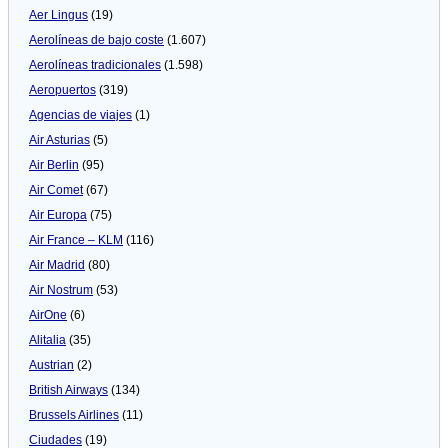
Aer Lingus
(19)
Aerolíneas de bajo coste
(1.607)
Aerolíneas tradicionales
(1.598)
Aeropuertos
(319)
Agencias de viajes
(1)
Air Asturias
(5)
Air Berlin
(95)
Air Comet
(67)
Air Europa
(75)
Air France – KLM
(116)
Air Madrid
(80)
Air Nostrum
(53)
AirOne
(6)
Alitalia
(35)
Austrian
(2)
British Airways
(134)
Brussels Airlines
(11)
Ciudades
(19)