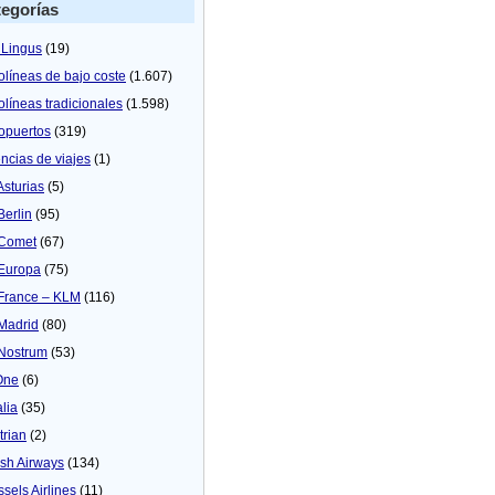
egorías
 Lingus
(19)
olíneas de bajo coste
(1.607)
olíneas tradicionales
(1.598)
opuertos
(319)
ncias de viajes
(1)
Asturias
(5)
Berlin
(95)
 Comet
(67)
 Europa
(75)
 France – KLM
(116)
 Madrid
(80)
 Nostrum
(53)
One
(6)
alia
(35)
trian
(2)
tish Airways
(134)
ssels Airlines
(11)