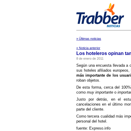
» Últimas noticias
« Noticia anterior
Los hoteleros opinan ta
8 de enero de 2011
Según una encuesta llevada a c
sus hoteles afiliados europeos,
más importante de los usuar
roban objetos.
De esta forma, cerca del 100% d
como
muy importante
o
importa
Justo por detrás, en el estu
cancelaciones en el último mo
parte del cliente.
Como tercera cualidad más impor
personal del hotel.
fuente: Expreso.info