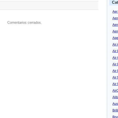
Cat
Aer
Aer
Comentarios cerrados.
Aer
Aer
Age
Air 
Air 
Air
Air
Air
Air
Air
Air
Alit
Aus
Bri
Bru