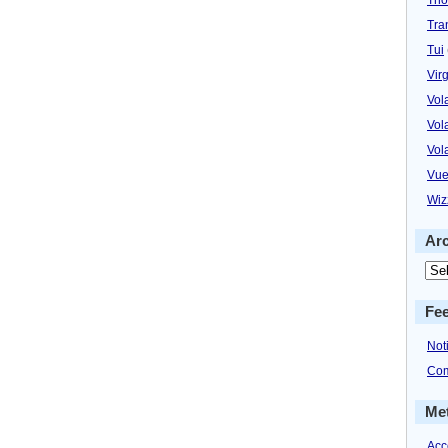
Tra
Tui
Virg
Vol
Vol
Vol
Vue
Wiz
Ar
Fe
Not
Com
Me
Acc