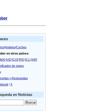
bber
laces
los
/
Hoteles
/
Coches
bber en otros países:
MX
] [
VE
] [
CO
] [
PE
] [
CL
] [
AR
]
nificador de viajes
g
guntas y Respuestas
ebook
/
X
queda en Noticias