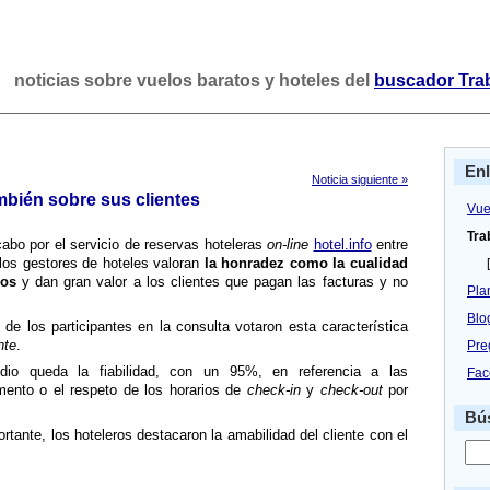
noticias sobre vuelos baratos y hoteles del
buscador Tra
En
Noticia siguiente »
mbién sobre sus clientes
Vue
Tra
abo por el servicio de reservas hoteleras
on-line
hotel.info
entre
 los gestores de hoteles valoran
la honradez como la cualidad
[
ios
y dan gran valor a los clientes que pagan las facturas y no
Pla
Blo
e los participantes en la consulta votaron esta caracterí­stica
nte
.
Pre
dio queda la fiabilidad, con un 95%, en referencia a las
Fac
mento o el respeto de los horarios de
check-in
y
check-out
por
Bús
tante, los hoteleros destacaron la amabilidad del cliente con el