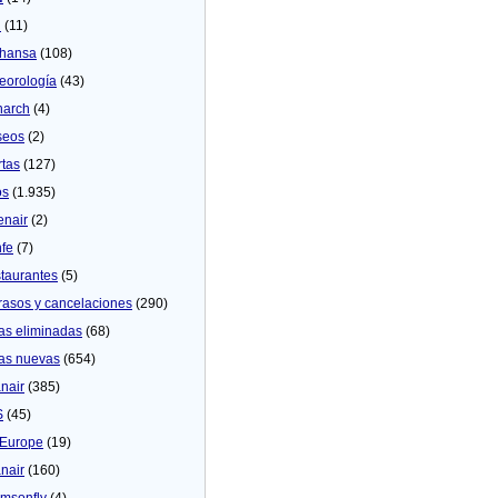
U
(11)
thansa
(108)
eorologí­a
(43)
arch
(4)
seos
(2)
rtas
(127)
os
(1.935)
enair
(2)
fe
(7)
taurantes
(5)
rasos y cancelaciones
(290)
as eliminadas
(68)
as nuevas
(654)
nair
(385)
S
(45)
Europe
(19)
nair
(160)
msonfly
(4)