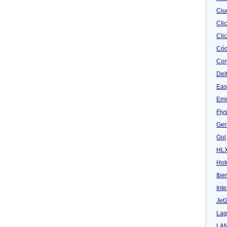
Ciu
Cli
Clic
Cód
Con
Del
Eas
Emi
Fly
Ger
Gol
HL
Hot
Iber
Inte
Jet
Lag
LA