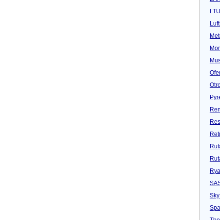
LT
Luf
Met
Mon
Mu
Ofe
Otr
Pyr
Ren
Res
Ret
Rut
Rut
Rya
SA
Sky
Spa
Tho