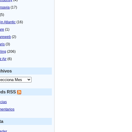
nsavia
(17)
(5)
in Atlantic
(16)
are
(1)
areweb
(2)
aris
(3)
ling
(206)
z Air
(6)
chivos
eds RSS
icias
entarios
ta
eder