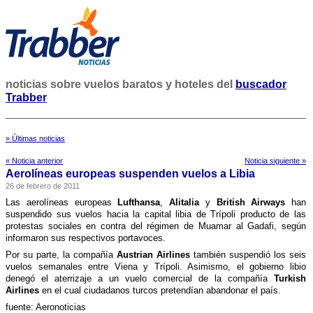
noticias sobre vuelos baratos y hoteles del
buscador
Trabber
» Últimas noticias
« Noticia anterior
Noticia siguiente »
Aerolí­neas europeas suspenden vuelos a Libia
26 de febrero de 2011
Las aerolí­neas europeas
Lufthansa
,
Alitalia
y
British Airways
han
suspendido sus vuelos hacia la capital libia de Trí­poli producto de las
protestas sociales en contra del régimen de Muamar al Gadafi, según
informaron sus respectivos portavoces.
Por su parte, la compañí­a
Austrian Airlines
también suspendió los seis
vuelos semanales entre Viena y Trí­poli. Asimismo, el gobierno libio
denegó el aterrizaje a un vuelo comercial de la compañí­a
Turkish
Airlines
en el cual ciudadanos turcos pretendí­an abandonar el paí­s.
fuente: Aeronoticias