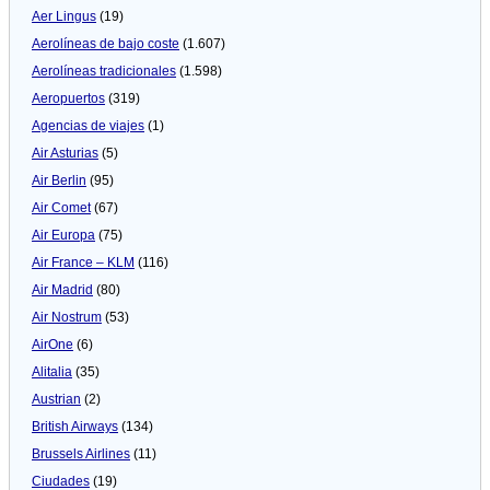
Aer Lingus
(19)
Aerolíneas de bajo coste
(1.607)
Aerolíneas tradicionales
(1.598)
Aeropuertos
(319)
Agencias de viajes
(1)
Air Asturias
(5)
Air Berlin
(95)
Air Comet
(67)
Air Europa
(75)
Air France – KLM
(116)
Air Madrid
(80)
Air Nostrum
(53)
AirOne
(6)
Alitalia
(35)
Austrian
(2)
British Airways
(134)
Brussels Airlines
(11)
Ciudades
(19)