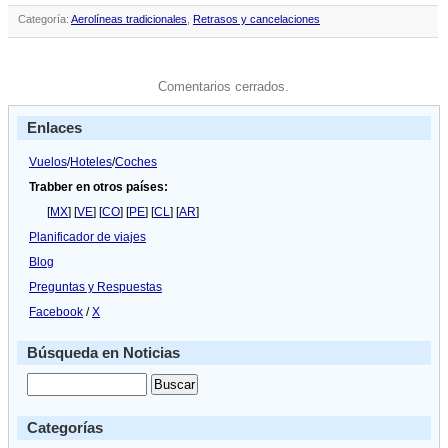
Categoría:
Aerolíneas tradicionales
,
Retrasos y cancelaciones
Comentarios cerrados.
Enlaces
Vuelos
/
Hoteles
/
Coches
Trabber en otros países:
[
MX
] [
VE
] [
CO
] [
PE
] [
CL
] [
AR
]
Planificador de viajes
Blog
Preguntas y Respuestas
Facebook
/
X
Búsqueda en Noticias
Categorías