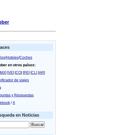
bber
laces
los
/
Hoteles
/
Coches
bber en otros países:
MX
] [
VE
] [
CO
] [
PE
] [
CL
] [
AR
]
nificador de viajes
g
guntas y Respuestas
ebook
/
X
queda en Noticias