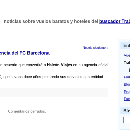
noticias sobre vuelos baratos y hoteles del
buscador Tra
En
Noticia siguiente »
encia del FC Barcelona
Vue
Tra
un acuerdo que convertirá a
Halcón Viajes
en su agencia oficial
[
 que llevaba doce años prestando sus servicios a la entidad.
Pla
Blo
Pre
Fac
Bús
Comentarios cerrados.