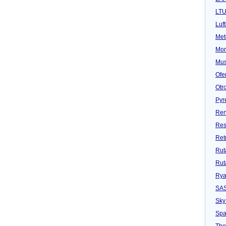
LT
Luf
Met
Mon
Mu
Ofe
Otr
Pyr
Ren
Res
Ret
Rut
Rut
Rya
SA
Sky
Spa
Tho