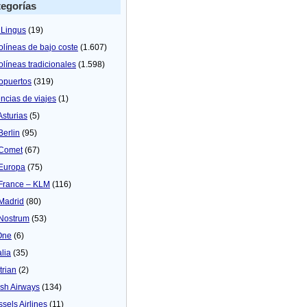
egorías
 Lingus
(19)
olíneas de bajo coste
(1.607)
olíneas tradicionales
(1.598)
opuertos
(319)
ncias de viajes
(1)
Asturias
(5)
Berlin
(95)
 Comet
(67)
 Europa
(75)
 France – KLM
(116)
 Madrid
(80)
 Nostrum
(53)
One
(6)
alia
(35)
trian
(2)
tish Airways
(134)
ssels Airlines
(11)