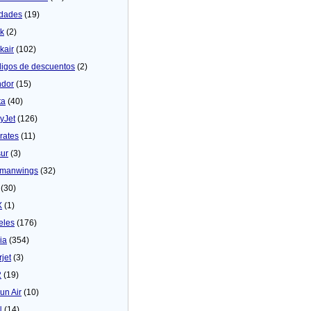
dades
(19)
ck
(2)
kair
(102)
igos de descuentos
(2)
dor
(15)
ta
(40)
yJet
(126)
rates
(11)
sur
(3)
manwings
(32)
(30)
X
(1)
eles
(176)
ia
(354)
rjet
(3)
2
(19)
un Air
(10)
N
(14)