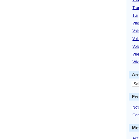
Tra
Tui
Virg
Vol
Vol
Vol
Vue
Wiz
Ar
Fe
Not
Com
Me
Acc