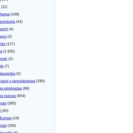
U
(11)
thansa
(108)
eorologí­a
(43)
arch
(4)
seos
(2)
rtas
(127)
os
(1.935)
enair
(2)
fe
(7)
taurantes
(5)
rasos y cancelaciones
(290)
as eliminadas
(68)
as nuevas
(654)
nair
(385)
S
(45)
Europe
(19)
nair
(160)
msonfly
(4)