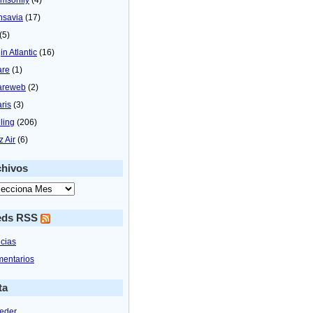
nsavia
(17)
(5)
in Atlantic
(16)
are
(1)
areweb
(2)
aris
(3)
ling
(206)
z Air
(6)
chivos
eds RSS
icias
entarios
ta
eder