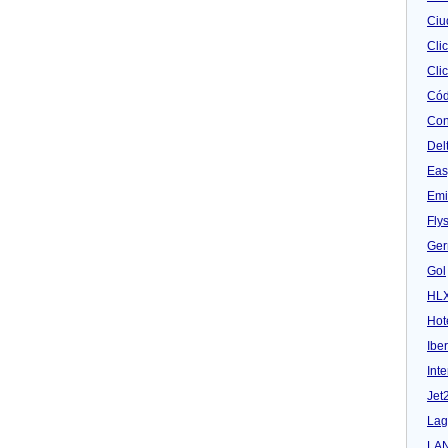
Ciu
Cli
Clic
Cód
Con
Del
Eas
Emi
Fly
Ger
Gol
HL
Hot
Iber
Inte
Jet
Lag
LA