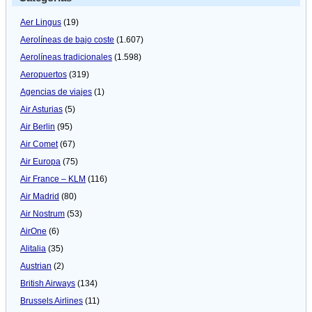
Aer Lingus
(19)
Aerolíneas de bajo coste
(1.607)
Aerolíneas tradicionales
(1.598)
Aeropuertos
(319)
Agencias de viajes
(1)
Air Asturias
(5)
Air Berlin
(95)
Air Comet
(67)
Air Europa
(75)
Air France – KLM
(116)
Air Madrid
(80)
Air Nostrum
(53)
AirOne
(6)
Alitalia
(35)
Austrian
(2)
British Airways
(134)
Brussels Airlines
(11)