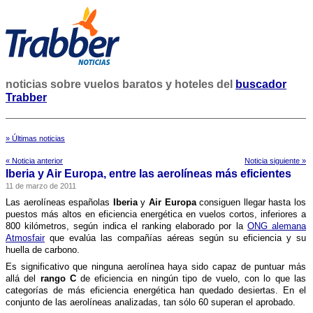
noticias sobre vuelos baratos y hoteles del
buscador
Trabber
» Últimas noticias
« Noticia anterior
Noticia siguiente »
Iberia y Air Europa, entre las aerolí­neas más eficientes
11 de marzo de 2011
Las aerolí­neas españolas
Iberia
y
Air Europa
consiguen llegar hasta los
puestos más altos en eficiencia energética en vuelos cortos, inferiores a
800 kilómetros, según indica el ranking elaborado por la
ONG alemana
Atmosfair
que evalúa las compañí­as aéreas según su eficiencia y su
huella de carbono.
Es significativo que ninguna aerolí­nea haya sido capaz de puntuar más
allá del
rango C
de eficiencia en ningún tipo de vuelo, con lo que las
categorí­as de más eficiencia energética han quedado desiertas. En el
conjunto de las aerolí­neas analizadas, tan sólo 60 superan el aprobado.