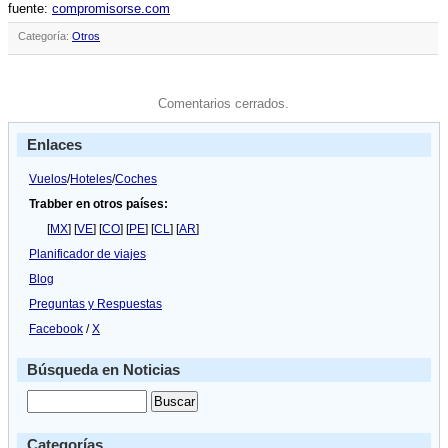
fuente:
compromisorse.com
Categoría:
Otros
Comentarios cerrados.
Enlaces
Vuelos
/
Hoteles
/
Coches
Trabber en otros países:
[
MX
] [
VE
] [
CO
] [
PE
] [
CL
] [
AR
]
Planificador de viajes
Blog
Preguntas y Respuestas
Facebook
/
X
Búsqueda en Noticias
Categorías