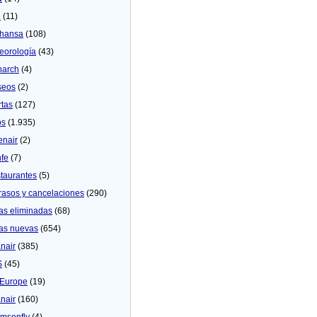
U
(11)
thansa
(108)
eorologí­a
(43)
arch
(4)
seos
(2)
rtas
(127)
os
(1.935)
enair
(2)
fe
(7)
taurantes
(5)
rasos y cancelaciones
(290)
as eliminadas
(68)
as nuevas
(654)
nair
(385)
S
(45)
Europe
(19)
nair
(160)
msonfly
(4)