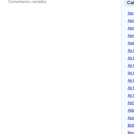
Comentarios cerrados.
Cat
Aer
Aer
Aer
Aer
Age
Air 
Air 
Air
Air
Air
Air
Air
Air
Alit
Aus
Bri
Bru