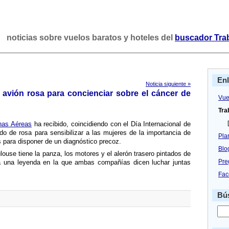
noticias sobre vuelos baratos y hoteles del
buscador Tra
En
Noticia siguiente »
n avión rosa para concienciar sobre el cáncer de
Vue
Tra
[
has Aéreas
ha recibido, coincidiendo con el Dí­a Internacional de
do de rosa para sensibilizar a las mujeres de la importancia de
Pla
para disponer de un diagnóstico precoz.
Blo
ouse tiene la panza, los motores y el alerón trasero pintados de
Pre
ita una leyenda en la que ambas compañí­as dicen luchar juntas
Fac
Bús