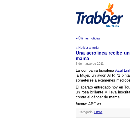
» Últimas noticias
« Noticia anterior
Una aerolí­nea recibe u
mama
8 de marzo de 2011
La compañí­a brasileña
Azul Lin
la Mujer, un avión ATR 72 pinta
someterse a exámenes médicos 
El aparato entregado hoy en Toul
un rosa brillante y lleva inscr
contra el cáncer de mama.
fuente: ABC.es
Categoría:
Otros