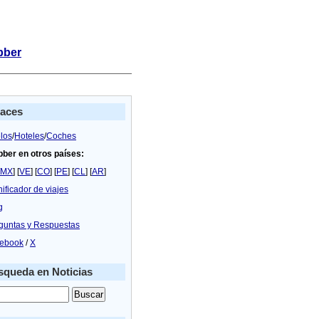
bber
laces
los
/
Hoteles
/
Coches
bber en otros países:
MX
] [
VE
] [
CO
] [
PE
] [
CL
] [
AR
]
nificador de viajes
g
guntas y Respuestas
ebook
/
X
queda en Noticias