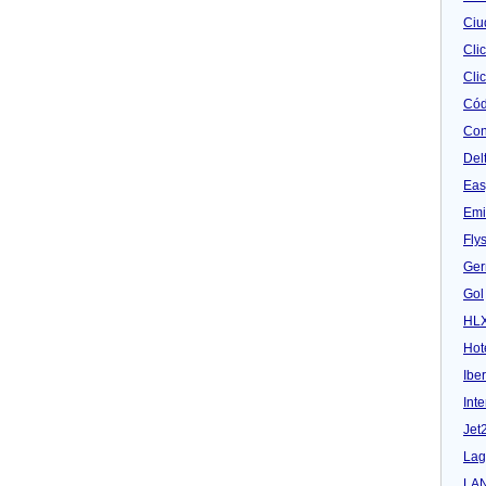
Ciu
Cli
Clic
Cód
Con
Del
Eas
Emi
Fly
Ger
Gol
HL
Hot
Iber
Inte
Jet
Lag
LA