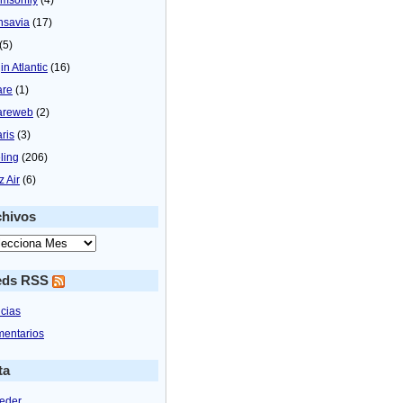
nsavia
(17)
(5)
in Atlantic
(16)
are
(1)
areweb
(2)
aris
(3)
ling
(206)
z Air
(6)
chivos
eds RSS
icias
entarios
ta
eder