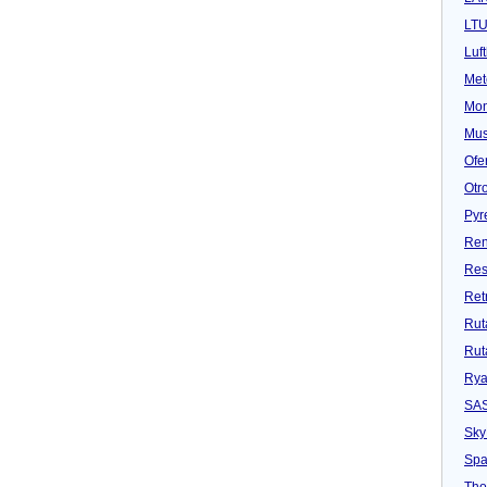
LT
Luf
Met
Mon
Mu
Ofe
Otr
Pyr
Ren
Res
Ret
Rut
Rut
Rya
SA
Sky
Spa
Tho