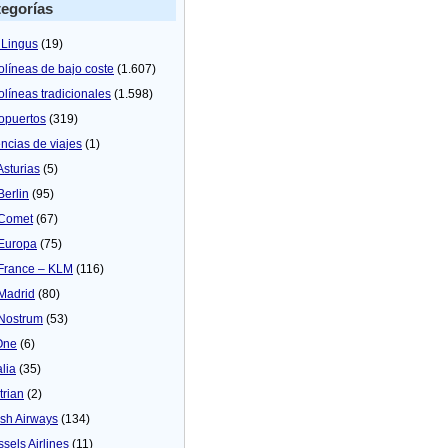
egorías
 Lingus
(19)
olíneas de bajo coste
(1.607)
olíneas tradicionales
(1.598)
opuertos
(319)
ncias de viajes
(1)
Asturias
(5)
Berlin
(95)
 Comet
(67)
 Europa
(75)
 France – KLM
(116)
 Madrid
(80)
 Nostrum
(53)
One
(6)
alia
(35)
trian
(2)
tish Airways
(134)
ssels Airlines
(11)