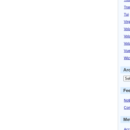
Tra
Tui
Virg
Vol
Vol
Vol
Vue
Wiz
Ar
Fe
Not
Com
Me
Acc