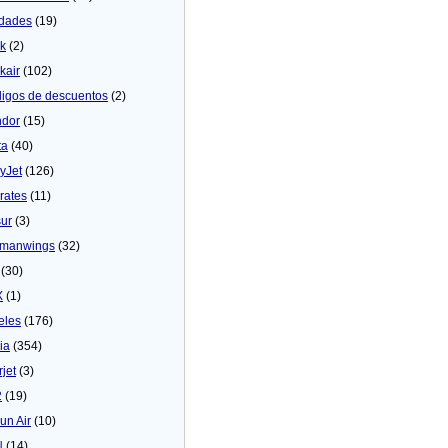
dades
(19)
ck
(2)
kair
(102)
igos de descuentos
(2)
dor
(15)
ta
(40)
yJet
(126)
rates
(11)
sur
(3)
manwings
(32)
(30)
X
(1)
eles
(176)
ia
(354)
rjet
(3)
2
(19)
un Air
(10)
N
(14)