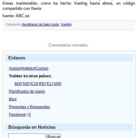
lí­neas mantendrán, como ha hecho Vueling hasta ahora, un código
compartido con Iberia.
fuente: ABC.es
Categoría:
Aerolíneas de bajo coste
,
Vueling
Comentarios cerrados.
Enlaces
Vuelos
/
Hoteles
/
Coches
Trabber en otros países:
[
MX
] [
VE
] [
CO
] [
PE
] [
CL
] [
AR
]
Planificador de viajes
Blog
Preguntas y Respuestas
Facebook
/
X
Búsqueda en Noticias