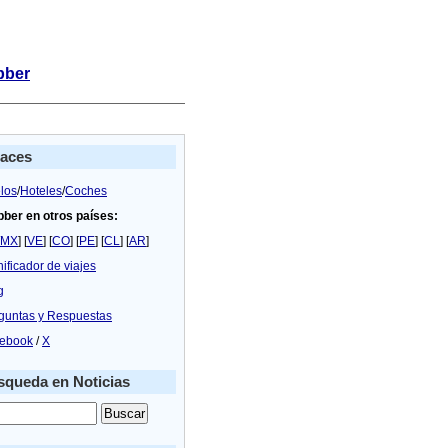
bber
laces
los
/
Hoteles
/
Coches
bber en otros países:
MX
] [
VE
] [
CO
] [
PE
] [
CL
] [
AR
]
nificador de viajes
g
guntas y Respuestas
ebook
/
X
queda en Noticias