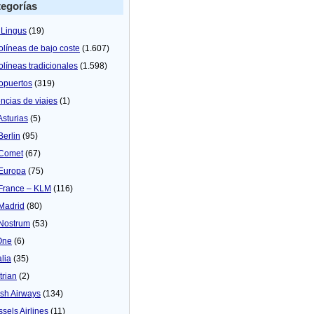
egorías
 Lingus
(19)
olíneas de bajo coste
(1.607)
olíneas tradicionales
(1.598)
opuertos
(319)
ncias de viajes
(1)
Asturias
(5)
Berlin
(95)
 Comet
(67)
 Europa
(75)
 France – KLM
(116)
 Madrid
(80)
 Nostrum
(53)
One
(6)
alia
(35)
trian
(2)
tish Airways
(134)
ssels Airlines
(11)