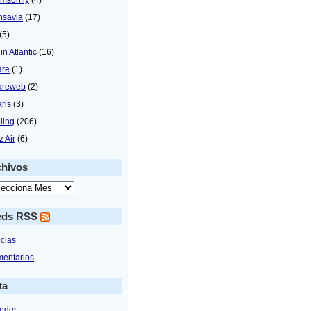
nsavia
(17)
(5)
in Atlantic
(16)
are
(1)
areweb
(2)
aris
(3)
ling
(206)
z Air
(6)
chivos
eds RSS
icias
entarios
ta
eder