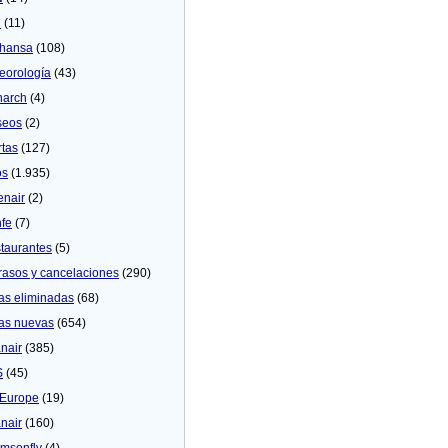
U
(11)
thansa
(108)
eorologí­a
(43)
arch
(4)
seos
(2)
rtas
(127)
os
(1.935)
enair
(2)
fe
(7)
taurantes
(5)
rasos y cancelaciones
(290)
as eliminadas
(68)
as nuevas
(654)
nair
(385)
S
(45)
Europe
(19)
nair
(160)
msonfly
(4)