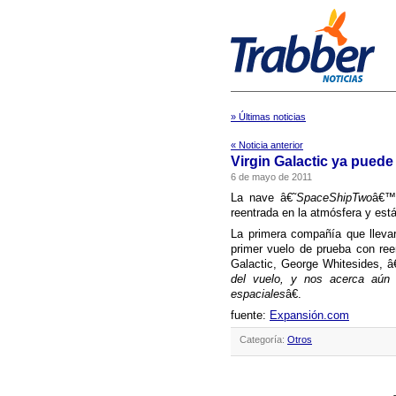
» Últimas noticias
« Noticia anterior
Virgin Galactic ya puede 
6 de mayo de 2011
La nave â€˜
SpaceShipTwo
â€™ 
reentrada en la atmósfera y est
La primera compañí­a que llevar
primer vuelo de prueba con reen
Galactic, George Whitesides, 
del vuelo, y nos acerca aún 
espaciales
â€.
fuente:
Expansión.com
Categoría:
Otros