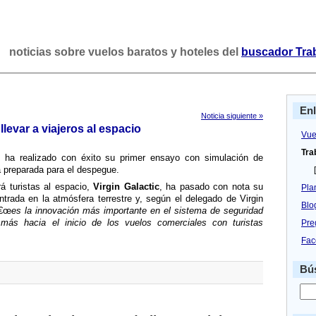
noticias sobre vuelos baratos y hoteles del
buscador Tra
En
Noticia siguiente »
llevar a viajeros al espacio
Vue
Tra
ha realizado con éxito su primer ensayo con simulación de
á preparada para el despegue.
[
á turistas al espacio,
Virgin Galactic
, ha pasado con nota su
Pla
trada en la atmósfera terrestre y, según el delegado de Virgin
Blo
â€œ
es la innovación más importante en el sistema de seguridad
más hacia el inicio de los vuelos comerciales con turistas
Pre
Fac
Bús