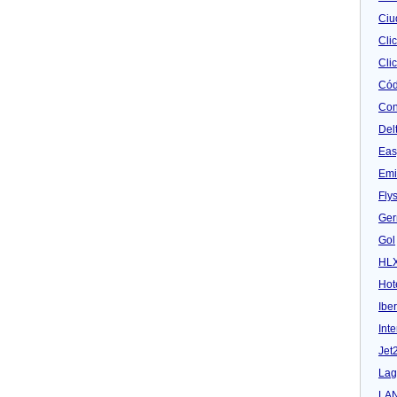
Ciu
Cli
Clic
Cód
Con
Del
Eas
Emi
Fly
Ger
Gol
HL
Hot
Iber
Inte
Jet
Lag
LA