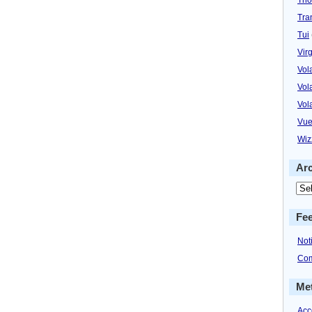
Tra
Tui
Virg
Vol
Vol
Vol
Vue
Wiz
Ar
Fe
Not
Com
Me
Acc