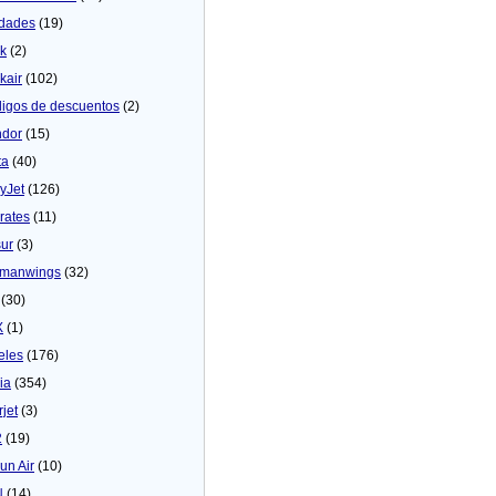
dades
(19)
ck
(2)
kair
(102)
igos de descuentos
(2)
dor
(15)
ta
(40)
yJet
(126)
rates
(11)
sur
(3)
manwings
(32)
(30)
X
(1)
eles
(176)
ia
(354)
rjet
(3)
2
(19)
un Air
(10)
N
(14)