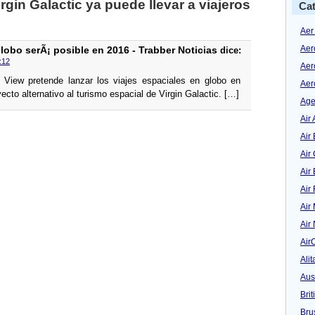
rgin Galactic ya puede llevar a viajeros
Cat
Aer
Aer
globo serÃ¡ posible en 2016 - Trabber Noticias
dice:
:12
Aer
 View pretende lanzar los viajes espaciales en globo en
Aer
ecto alternativo al turismo espacial de Virgin Galactic. […]
Age
Air 
Air 
Air
Air
Air
Air
Air
Air
Alit
Aus
Bri
Bru