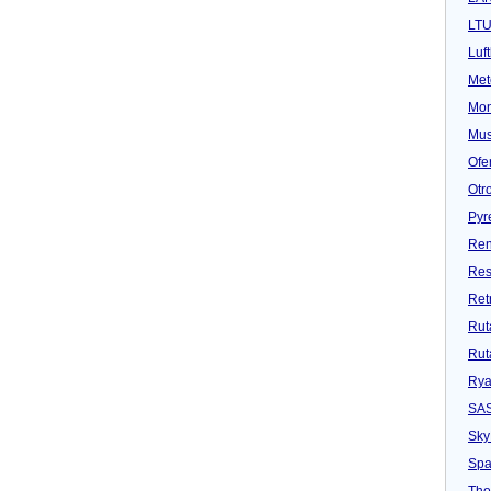
LT
Luf
Met
Mon
Mu
Ofe
Otr
Pyr
Ren
Res
Ret
Rut
Rut
Rya
SA
Sky
Spa
Tho