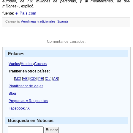
europeo, de 738 millones de personas, y al mediterráneo, de 800
millones
«, explicó.
fuente:
el Paí­s.com
Categoría:
Aerolíneas tradicionales
,
Spanair
Comentarios cerrados.
Enlaces
Vuelos
/
Hoteles
/
Coches
Trabber en otros países:
[
MX
] [
VE
] [
CO
] [
PE
] [
CL
] [
AR
]
Planificador de viajes
Blog
Preguntas y Respuestas
Facebook
/
X
Búsqueda en Noticias