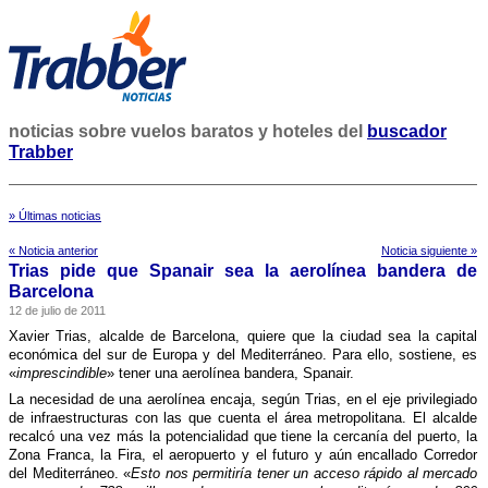
noticias sobre vuelos baratos y hoteles del
buscador
Trabber
» Últimas noticias
« Noticia anterior
Noticia siguiente »
Trias pide que Spanair sea la aerolí­nea bandera de
Barcelona
12 de julio de 2011
Xavier Trias, alcalde de Barcelona, quiere que la ciudad sea la capital
económica del sur de Europa y del Mediterráneo. Para ello, sostiene, es
«
imprescindible
» tener una aerolí­nea bandera, Spanair.
La necesidad de una aerolí­nea encaja, según Trias, en el eje privilegiado
de infraestructuras con las que cuenta el área metropolitana. El alcalde
recalcó una vez más la potencialidad que tiene la cercaní­a del puerto, la
Zona Franca, la Fira, el aeropuerto y el futuro y aún encallado Corredor
del Mediterráneo. «
Esto nos permitirí­a tener un acceso rápido al mercado