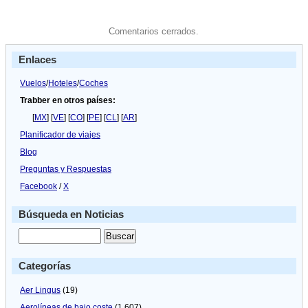
Comentarios cerrados.
Enlaces
Vuelos
/
Hoteles
/
Coches
Trabber en otros países:
[
MX
] [
VE
] [
CO
] [
PE
] [
CL
] [
AR
]
Planificador de viajes
Blog
Preguntas y Respuestas
Facebook
/
X
Búsqueda en Noticias
Categorías
Aer Lingus
(19)
Aerolíneas de bajo coste
(1.607)