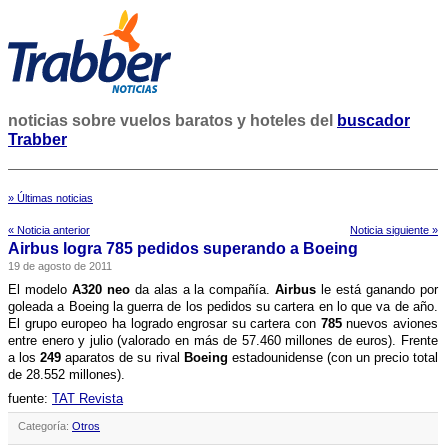
noticias sobre vuelos baratos y hoteles del
buscador
Trabber
» Últimas noticias
« Noticia anterior
Noticia siguiente »
Airbus logra 785 pedidos superando a Boeing
19 de agosto de 2011
El modelo
A320 neo
da alas a la compañí­a.
Airbus
le está ganando por
goleada a Boeing la guerra de los pedidos su cartera en lo que va de año.
El grupo europeo ha logrado engrosar su cartera con
785
nuevos aviones
entre enero y julio (valorado en más de 57.460 millones de euros). Frente
a los
249
aparatos de su rival
Boeing
estadounidense (con un precio total
de 28.552 millones).
fuente:
TAT Revista
Categoría:
Otros