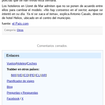
policí­as que se han vivido esta semana.
Los hoteleros en Lloret de Mar admiten que no se ponen de acuerdo entre
ellos para cambiar el modelo. «
No hay consenso en el sector, aunque se
intentó en su dí­a. Ya ni se saca el tema
«, explica Antonio Casals, director
de hotel Helios, ubicado en el centro del municipio.
fuente:
el Paí­s.com
Categoría:
Otros
Comentarios cerrados.
Enlaces
Vuelos
/
Hoteles
/
Coches
Trabber en otros países:
[
MX
] [
VE
] [
CO
] [
PE
] [
CL
] [
AR
]
Planificador de viajes
Blog
Preguntas y Respuestas
Facebook
/
X