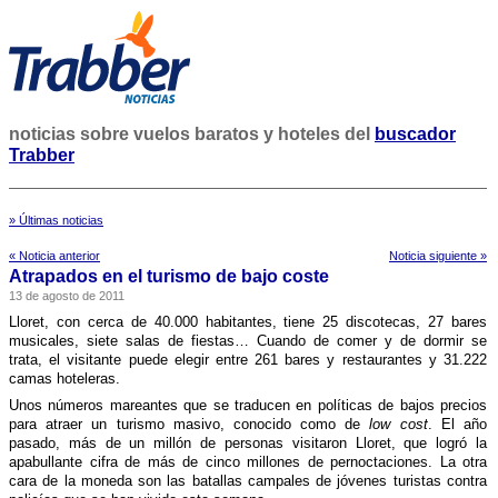
noticias sobre vuelos baratos y hoteles del
buscador
Trabber
» Últimas noticias
« Noticia anterior
Noticia siguiente »
Atrapados en el turismo de bajo coste
13 de agosto de 2011
Lloret, con cerca de 40.000 habitantes, tiene 25 discotecas, 27 bares
musicales, siete salas de fiestas… Cuando de comer y de dormir se
trata, el visitante puede elegir entre 261 bares y restaurantes y 31.222
camas hoteleras.
Unos números mareantes que se traducen en polí­ticas de bajos precios
para atraer un turismo masivo, conocido como de
low cost
. El año
pasado, más de un millón de personas visitaron Lloret, que logró la
apabullante cifra de más de cinco millones de pernoctaciones. La otra
cara de la moneda son las batallas campales de jóvenes turistas contra