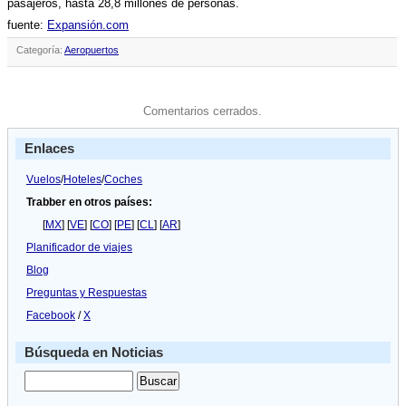
pasajeros, hasta 28,8 millones de personas.
fuente:
Expansión.com
Categoría:
Aeropuertos
Comentarios cerrados.
Enlaces
Vuelos
/
Hoteles
/
Coches
Trabber en otros países:
[
MX
] [
VE
] [
CO
] [
PE
] [
CL
] [
AR
]
Planificador de viajes
Blog
Preguntas y Respuestas
Facebook
/
X
Búsqueda en Noticias