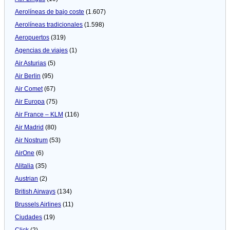
Aerolíneas de bajo coste
(1.607)
Aerolíneas tradicionales
(1.598)
Aeropuertos
(319)
Agencias de viajes
(1)
Air Asturias
(5)
Air Berlin
(95)
Air Comet
(67)
Air Europa
(75)
Air France – KLM
(116)
Air Madrid
(80)
Air Nostrum
(53)
AirOne
(6)
Alitalia
(35)
Austrian
(2)
British Airways
(134)
Brussels Airlines
(11)
Ciudades
(19)
Click
(2)