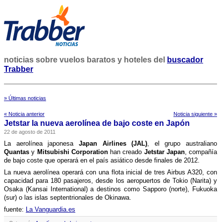
noticias sobre vuelos baratos y hoteles del
buscador
Trabber
» Últimas noticias
« Noticia anterior
Noticia siguiente »
Jetstar la nueva aerolí­nea de bajo coste en Japón
22 de agosto de 2011
La aerolí­nea japonesa
Japan Airlines (JAL)
, el grupo australiano
Quantas
y
Mitsubishi Corporation
han creado
Jetstar Japan
, compañí­a
de bajo coste que operará en el paí­s asiático desde finales de 2012.
La nueva aerolí­nea operará con una flota inicial de tres Airbus A320, con
capacidad para 180 pasajeros, desde los aeropuertos de Tokio (Narita) y
Osaka (Kansai International) a destinos como Sapporo (norte), Fukuoka
(sur) o las islas septentrionales de Okinawa.
fuente:
La Vanguardia.es