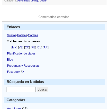
Categoría:
Aerolíneas de bajo coste
Comentarios cerrados.
Enlaces
Vuelos
/
Hoteles
/
Coches
Trabber en otros países:
[
MX
] [
VE
] [
CO
] [
PE
] [
CL
] [
AR
]
Planificador de viajes
Blog
Preguntas y Respuestas
Facebook
/
X
Búsqueda en Noticias
Categorías
Aer Lingus
(19)