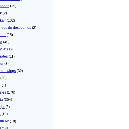
dades
(19)
ck
(2)
kair
(102)
igos de descuentos
(2)
dor
(15)
ta
(40)
yJet
(126)
rates
(11)
sur
(3)
manwings
(32)
(30)
X
(1)
eles
(176)
ia
(354)
rjet
(3)
2
(19)
un Air
(10)
N
(14)