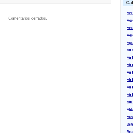
Cat
Aer
Comentarios cerrados.
Aer
Aer
Aer
Age
Air 
Air 
Air
Air
Air
Air
Air
Air
Alit
Aus
Bri
Bru