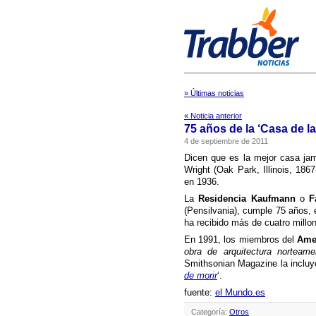
» Últimas noticias
« Noticia anterior
75 años de la ‘Casa de l
4 de septiembre de 2011
Dicen que es la mejor casa jam
Wright (Oak Park, Illinois, 18
en 1936.
La
Residencia Kaufmann
o
Fa
(Pensilvania), cumple 75 años,
ha recibido más de cuatro millo
En 1991, los miembros del
Amer
obra de arquitectura norteam
Smithsonian Magazine la incluyó
de morir
‘.
fuente:
el Mundo.es
Categoría:
Otros