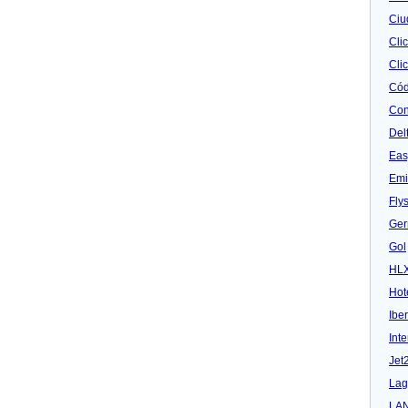
Ciu
Cli
Clic
Cód
Con
Del
Eas
Emi
Fly
Ger
Gol
HL
Hot
Iber
Inte
Jet
Lag
LA