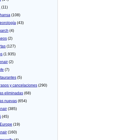
U
(11)
thansa
(108)
eorologí­a
(43)
arch
(4)
seos
(2)
rtas
(127)
os
(1.935)
enair
(2)
fe
(7)
taurantes
(5)
rasos y cancelaciones
(290)
as eliminadas
(68)
as nuevas
(654)
nair
(385)
S
(45)
Europe
(19)
nair
(160)
msonfly
(4)