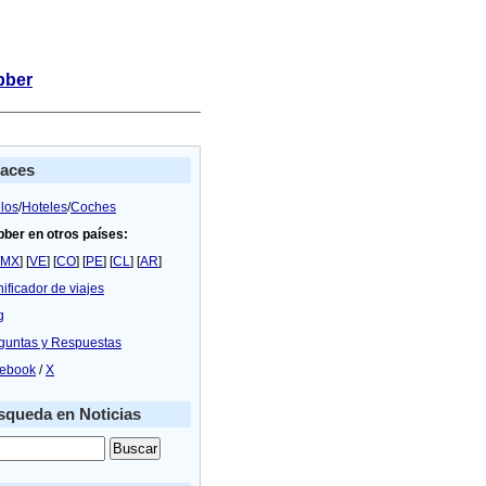
bber
laces
los
/
Hoteles
/
Coches
bber en otros países:
MX
] [
VE
] [
CO
] [
PE
] [
CL
] [
AR
]
nificador de viajes
g
guntas y Respuestas
ebook
/
X
queda en Noticias