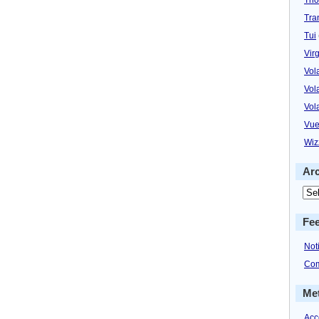
Tra
Tui
Virg
Vol
Vol
Vol
Vue
Wiz
Ar
Fe
Not
Com
Me
Acc