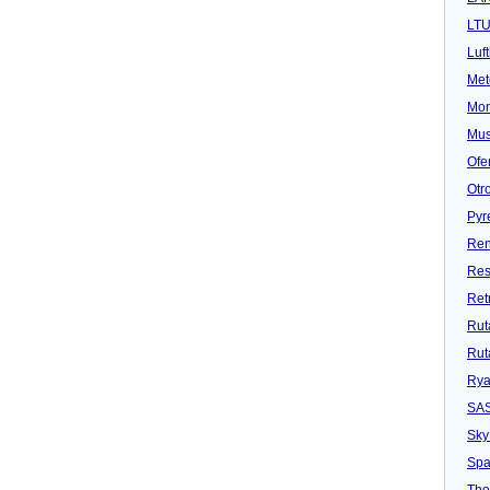
LT
Luf
Met
Mon
Mu
Ofe
Otr
Pyr
Ren
Res
Ret
Rut
Rut
Rya
SA
Sky
Spa
Tho