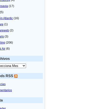
nsavia
(17)
(5)
in Atlantic
(16)
are
(1)
areweb
(2)
aris
(3)
ling
(206)
z Air
(6)
chivos
eds RSS
icias
entarios
ta
eder