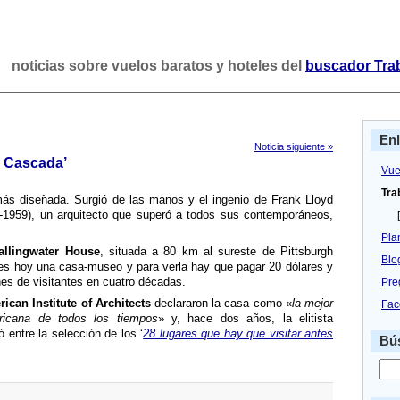
noticias sobre vuelos baratos y hoteles del
buscador Tra
En
Noticia siguiente »
a Cascada’
Vue
Tra
ás diseñada. Surgió de las manos y el ingenio de Frank Lloyd
67-1959), un arquitecto que superó a todos sus contemporáneos,
[
Pla
llingwater House
, situada a 80 km al sureste de Pittsburgh
Blo
 es hoy una casa-museo y para verla hay que pagar 20 dólares y
nes de visitantes en cuatro décadas.
Pre
ican Institute of Architects
declararon la casa como «
la mejor
Fac
ericana de todos los tiempos
» y, hace dos años, la elitista
 entre la selección de los ‘
28 lugares que hay que visitar antes
Bús