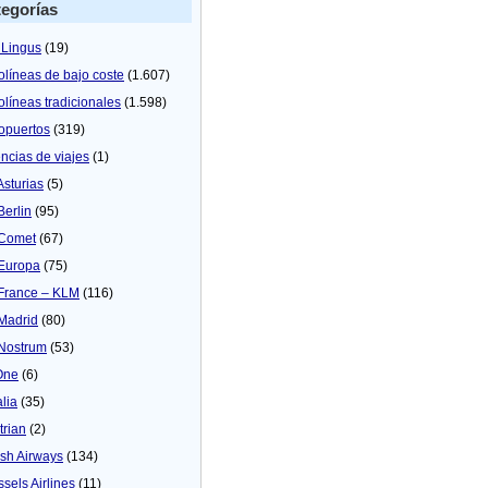
egorías
 Lingus
(19)
olíneas de bajo coste
(1.607)
olíneas tradicionales
(1.598)
opuertos
(319)
ncias de viajes
(1)
Asturias
(5)
Berlin
(95)
 Comet
(67)
 Europa
(75)
 France – KLM
(116)
 Madrid
(80)
 Nostrum
(53)
One
(6)
alia
(35)
trian
(2)
tish Airways
(134)
ssels Airlines
(11)