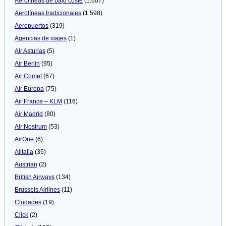
Aerolíneas de bajo coste
(1.607)
Aerolíneas tradicionales
(1.598)
Aeropuertos
(319)
Agencias de viajes
(1)
Air Asturias
(5)
Air Berlin
(95)
Air Comet
(67)
Air Europa
(75)
Air France – KLM
(116)
Air Madrid
(80)
Air Nostrum
(53)
AirOne
(6)
Alitalia
(35)
Austrian
(2)
British Airways
(134)
Brussels Airlines
(11)
Ciudades
(19)
Click
(2)