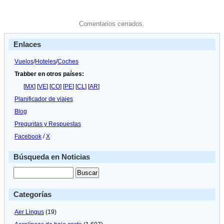
Comentarios cerrados.
Enlaces
Vuelos
/
Hoteles
/
Coches
Trabber en otros países:
[
MX
] [
VE
] [
CO
] [
PE
] [
CL
] [
AR
]
Planificador de viajes
Blog
Preguntas y Respuestas
Facebook
/
X
Búsqueda en Noticias
Categorías
Aer Lingus
(19)