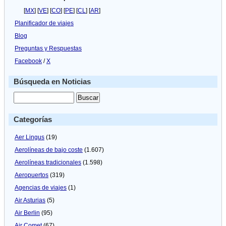
[
MX
] [
VE
] [
CO
] [
PE
] [
CL
] [
AR
]
Planificador de viajes
Blog
Preguntas y Respuestas
Facebook
/
X
Búsqueda en Noticias
Categorías
Aer Lingus
(19)
Aerolíneas de bajo coste
(1.607)
Aerolíneas tradicionales
(1.598)
Aeropuertos
(319)
Agencias de viajes
(1)
Air Asturias
(5)
Air Berlin
(95)
Air Comet
(67)