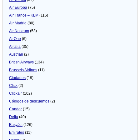
Air Europa
(75)
Air France – KLM
(116)
Air Madrid
(80)
Air Nostrum
(53)
AirOne
(6)
Alitalia
(35)
Austrian
(2)
British Airways
(134)
Brussels Airlines
(11)
Ciudades
(19)
Click
(2)
Clickair
(102)
Códigos de descuentos
(2)
Condor
(15)
Delta
(40)
EasyJet
(126)
Emirates
(11)