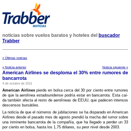
noticias sobre vuelos baratos y hoteles del
buscador
Trabber
» Últimas noticias
« Noticia anterior
Noticia siguiente »
American Airlines se desploma el 30% entre rumores de
bancarrota
4 de octubre de 2011
American Airlines
pierde en bolsa cerca del 30 por ciento entre rumores
de que la aerolí­nea estadounidense podrí­a estar en bancarrota. Esta caí­
da también afecta al resto de aerolí­neas de EEUU, que padecen intensos
descensos bursátiles.
La noticia de que el números de jubilaciones se ha disparado en American
Airlines desde el pasado mes de agosto prendió la mecha del rumor sobre
una inminente bancarrota de la compañí­a, que ha llegado a perder un 33
por ciento en bolsa, hasta los 1,75 dólares, su peor nivel desde 2003.