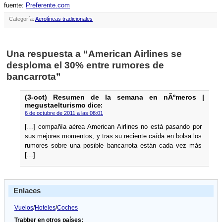
fuente:
Preferente.com
Categoría:
Aerolíneas tradicionales
Una respuesta a “American Airlines se
desploma el 30% entre rumores de
bancarrota”
(3-oct) Resumen de la semana en nÃºmeros |
megustaelturismo
dice:
6 de octubre de 2011 a las 08:01
[…] compañí­a aérea American Airlines no está pasando por
sus mejores momentos, y tras su reciente caí­da en bolsa los
rumores sobre una posible bancarrota están cada vez más
[…]
Enlaces
Vuelos
/
Hoteles
/
Coches
Trabber en otros países: