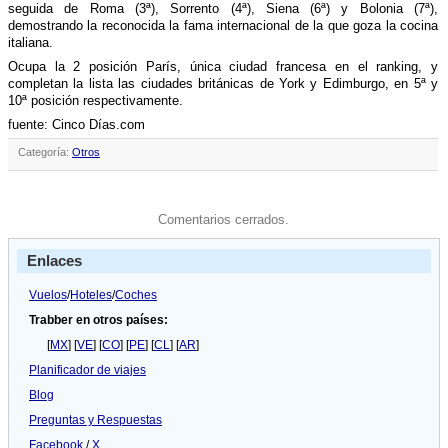
seguida de Roma (3ª), Sorrento (4ª), Siena (6ª) y Bolonia (7ª),
demostrando la reconocida la fama internacional de la que goza la cocina
italiana.
Ocupa la 2 posición Parí­s, única ciudad francesa en el ranking, y
completan la lista las ciudades británicas de York y Edimburgo, en 5ª y
10ª posición respectivamente.
fuente: Cinco Dí­as.com
Categoría:
Otros
Comentarios cerrados.
Enlaces
Vuelos
/
Hoteles
/
Coches
Trabber en otros países:
[
MX
] [
VE
] [
CO
] [
PE
] [
CL
] [
AR
]
Planificador de viajes
Blog
Preguntas y Respuestas
Facebook
/
X