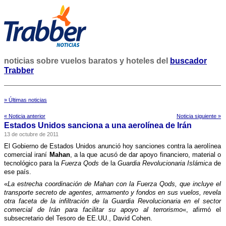
noticias sobre vuelos baratos y hoteles del
buscador
Trabber
» Últimas noticias
« Noticia anterior
Noticia siguiente »
Estados Unidos sanciona a una aerolí­nea de Irán
13 de octubre de 2011
El Gobierno de Estados Unidos anunció hoy sanciones contra la aerolí­nea
comercial iraní­
Mahan
, a la que acusó de dar apoyo financiero, material o
tecnológico para la
Fuerza Qods
de la
Guardia Revolucionaria Islámica
de
ese paí­s.
«
La estrecha coordinación de Mahan con la Fuerza Qods, que incluye el
transporte secreto de agentes, armamento y fondos en sus vuelos, revela
otra faceta de la infiltración de la Guardia Revolucionaria en el sector
comercial de Irán para facilitar su apoyo al terrorismo
«, afirmó el
subsecretario del Tesoro de EE.UU., David Cohen.