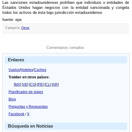
Las sanciones estadounidenses prohí­ben que individuos o entidades de
Estados Unidos hagan negocios con la entidad sancionada y congela
todos los activos de ésta bajo jurisdicción estadounidense.
fuente: epa
Categoría:
Otros
Comentarios cerrados.
Enlaces
Vuelos
/
Hoteles
/
Coches
Trabber en otros países:
[
MX
] [
VE
] [
CO
] [
PE
] [
CL
] [
AR
]
Planificador de viajes
Blog
Preguntas y Respuestas
Facebook
/
X
Búsqueda en Noticias