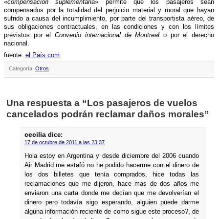
«
compensación suplementaria
» permite que los pasajeros sean
compensados por la totalidad del perjuicio material y moral que hayan
sufrido a causa del incumplimiento, por parte del transportista aéreo, de
sus obligaciones contractuales, en las condiciones y con los lí­mites
previstos por el
Convenio internacional de Montreal
o por el derecho
nacional.
fuente:
el Paí­s.com
Categoría:
Otros
Una respuesta a “Los pasajeros de vuelos
cancelados podrán reclamar daños morales”
cecilia
dice:
17 de octubre de 2011 a las 23:37
Hola estoy en Argentina y desde diciembre del 2006 cuando
Air Madrid me estafó no he podido hacerme con el dinero de
los dos billetes que tení­a comprados, hice todas las
reclamaciones que me dijeron, hace mas de dos años me
enviaron una carta donde me decí­an que me devolverí­an el
dinero pero todaví­a sigo esperando, alguien puede darme
alguna información reciente de como sigue este proceso?, de