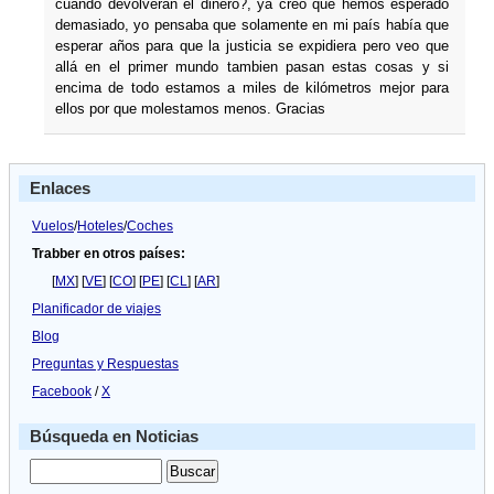
cuando devolverán el dinero?, ya creo que hemos esperado
demasiado, yo pensaba que solamente en mi paí­s habí­a que
esperar años para que la justicia se expidiera pero veo que
allá en el primer mundo tambien pasan estas cosas y si
encima de todo estamos a miles de kilómetros mejor para
ellos por que molestamos menos. Gracias
Enlaces
Vuelos
/
Hoteles
/
Coches
Trabber en otros países:
[
MX
] [
VE
] [
CO
] [
PE
] [
CL
] [
AR
]
Planificador de viajes
Blog
Preguntas y Respuestas
Facebook
/
X
Búsqueda en Noticias