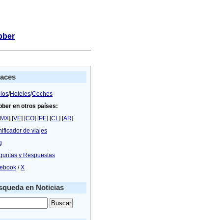
bber
laces
los
/
Hoteles
/
Coches
bber en otros países:
MX
] [
VE
] [
CO
] [
PE
] [
CL
] [
AR
]
nificador de viajes
g
guntas y Respuestas
ebook
/
X
queda en Noticias