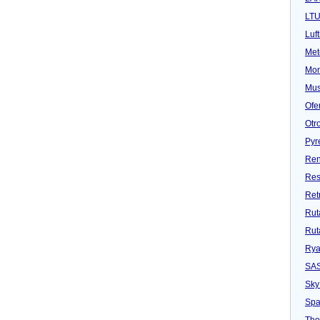
LT
Luf
Met
Mon
Mu
Ofe
Otr
Pyr
Ren
Res
Ret
Rut
Rut
Rya
SA
Sky
Spa
Tho