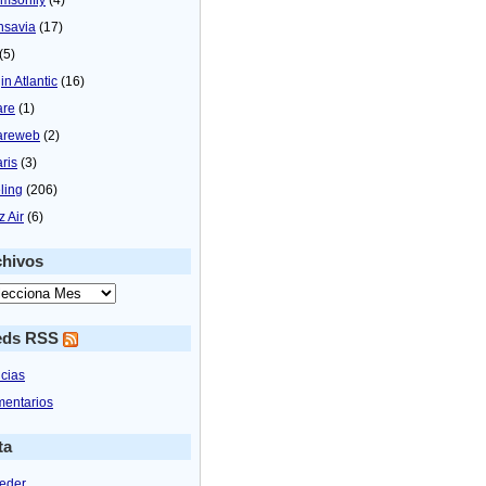
nsavia
(17)
(5)
in Atlantic
(16)
are
(1)
areweb
(2)
aris
(3)
ling
(206)
z Air
(6)
chivos
eds RSS
icias
entarios
ta
eder