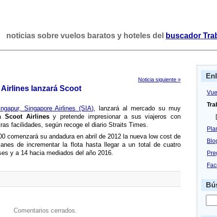
noticias sobre vuelos baratos y hoteles del
buscador Tra
En
Noticia siguiente »
Airlines lanzará Scoot
Vue
Tra
ngapur, Singapore Airlines (SIA)
, lanzará al mercado su muy
rá
Scoot Airlines
y pretende impresionar a sus viajeros con
[
ras facilidades, según recoge el diario Straits Times.
Pla
00 comenzará su andadura en abril de 2012 la nueva low cost de
Blo
lanes de incrementar la flota hasta llegar a un total de cuatro
ses y a 14 hacia mediados del año 2016.
Pre
Fac
Bús
Comentarios cerrados.