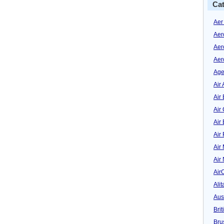
Cat
Aer
Aer
Aer
Aer
Age
Air 
Air 
Air
Air
Air
Air
Air
Air
Alit
Aus
Bri
Bru