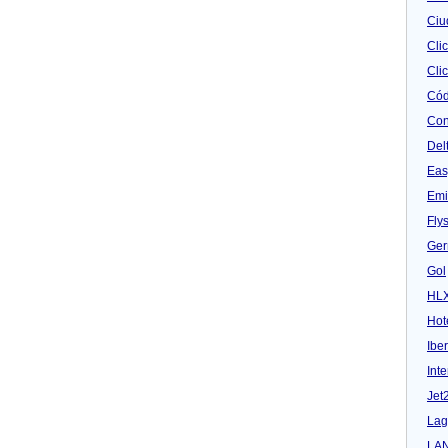
Ciu
Cli
Clic
Cód
Con
Del
Eas
Emi
Fly
Ger
Gol
HL
Hot
Iber
Inte
Jet
Lag
LA