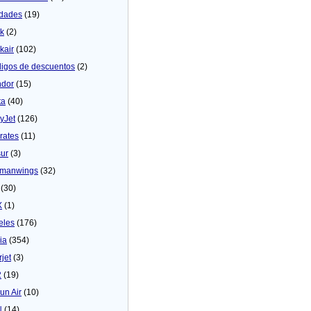
dades
(19)
ck
(2)
kair
(102)
igos de descuentos
(2)
dor
(15)
ta
(40)
yJet
(126)
rates
(11)
sur
(3)
manwings
(32)
(30)
X
(1)
eles
(176)
ia
(354)
rjet
(3)
2
(19)
un Air
(10)
N
(14)