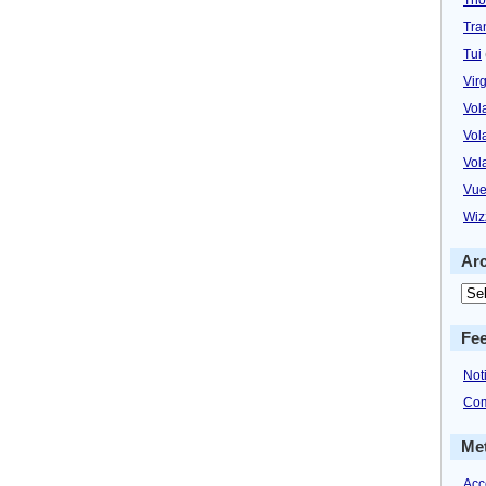
Tra
Tui
Virg
Vol
Vol
Vol
Vue
Wiz
Ar
Fe
Not
Com
Me
Acc