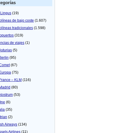
egorías
 Lingus
(19)
olíneas de bajo coste
(1.607)
olíneas tradicionales
(1.598)
opuertos
(319)
ncias de viajes
(1)
Asturias
(5)
Berlin
(95)
 Comet
(67)
 Europa
(75)
 France – KLM
(116)
 Madrid
(80)
 Nostrum
(53)
One
(6)
alia
(35)
trian
(2)
tish Airways
(134)
ssels Airlines
(11)