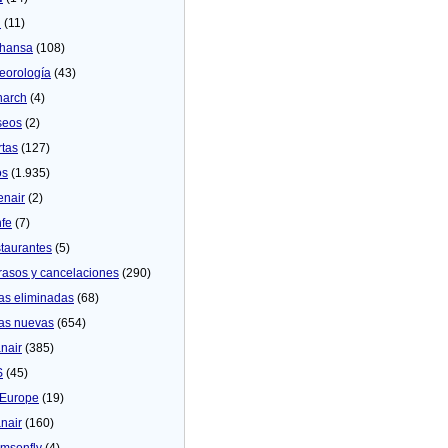
U
(11)
thansa
(108)
eorologí­a
(43)
arch
(4)
seos
(2)
rtas
(127)
os
(1.935)
enair
(2)
fe
(7)
taurantes
(5)
rasos y cancelaciones
(290)
as eliminadas
(68)
as nuevas
(654)
nair
(385)
S
(45)
Europe
(19)
nair
(160)
msonfly
(4)