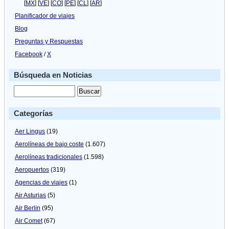
[
MX
] [
VE
] [
CO
] [
PE
] [
CL
] [
AR
]
Planificador de viajes
Blog
Preguntas y Respuestas
Facebook
/
X
Búsqueda en Noticias
Categorías
Aer Lingus
(19)
Aerolíneas de bajo coste
(1.607)
Aerolíneas tradicionales
(1.598)
Aeropuertos
(319)
Agencias de viajes
(1)
Air Asturias
(5)
Air Berlin
(95)
Air Comet
(67)