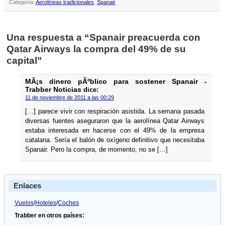
Categoría:
Aerolíneas tradicionales
,
Spanair
Una respuesta a “Spanair preacuerda con
Qatar Airways la compra del 49% de su
capital”
MÃ¡s dinero pÃºblico para sostener Spanair -
Trabber Noticias
dice:
11 de noviembre de 2011 a las 00:29
[…] parece vivir con respiración asistida. La semana pasada
diversas fuentes aseguraron que la aerolí­nea Qatar Airways
estaba interesada en hacerse con el 49% de la empresa
catalana. Serí­a el balón de oxí­geno definitivo que necesitaba
Spanair. Pero la compra, de momento, no se […]
Enlaces
Vuelos
/
Hoteles
/
Coches
Trabber en otros países: