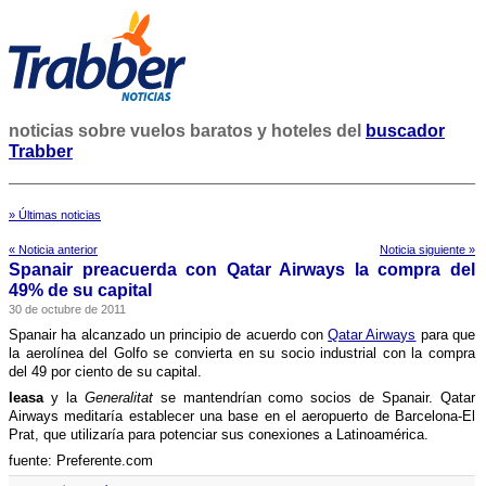
noticias sobre vuelos baratos y hoteles del
buscador
Trabber
» Últimas noticias
« Noticia anterior
Noticia siguiente »
Spanair preacuerda con Qatar Airways la compra del
49% de su capital
30 de octubre de 2011
Spanair ha alcanzado un principio de acuerdo con
Qatar Airways
para que
la aerolí­nea del Golfo se convierta en su socio industrial con la compra
del 49 por ciento de su capital.
Ieasa
y la
Generalitat
se mantendrí­an como socios de Spanair. Qatar
Airways meditarí­a establecer una base en el aeropuerto de Barcelona-El
Prat, que utilizarí­a para potenciar sus conexiones a Latinoamérica.
fuente: Preferente.com